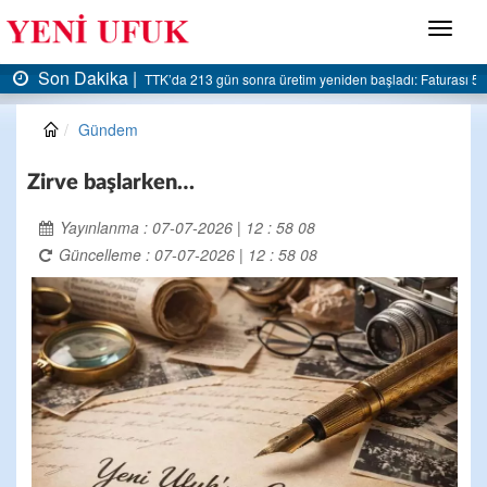
Menü
Son Dakika |
rası 5 milyar liraya dayandı
AK Parti Ereğli İlçe Başkanlığı’ndan belediyeye sert eleş
Gündem
Zirve başlarken…
Yayınlanma : 07-07-2026 | 12 : 58 08
Güncelleme : 07-07-2026 | 12 : 58 08