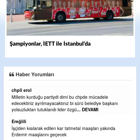
Şampiyonlar, İETT ile İstanbul'da
Haber Yorumları
Ereğlili
Ereğli Futbol Kulübünü Erdemir'i özelleştirenler düşünsün
anı
ve sahip çıksınlar. Erdemir özelleştirilmeseydi sponsor
olurdu ve para probl
... DEVAMI
Ereğlili
da
Tebrikler başkanım ve yönetim kurulu, güzel bir
hizmet.Ereğlimizin terası sayenizde huzur ve ahlak bulaca