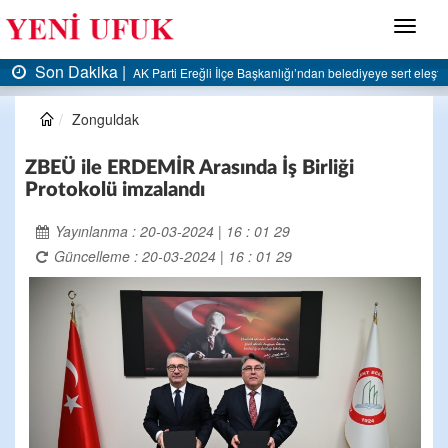
Menü
Son Dakika |
Türkiye’nin 401. büyük sanayi kuruluşu Çınar Boru’nun Çına
Zonguldak
ZBEÜ ile ERDEMİR Arasında İş Birliği
Protokolü imzalandı
Yayınlanma : 20-03-2024 | 16 : 01 29
Güncelleme : 20-03-2024 | 16 : 01 29