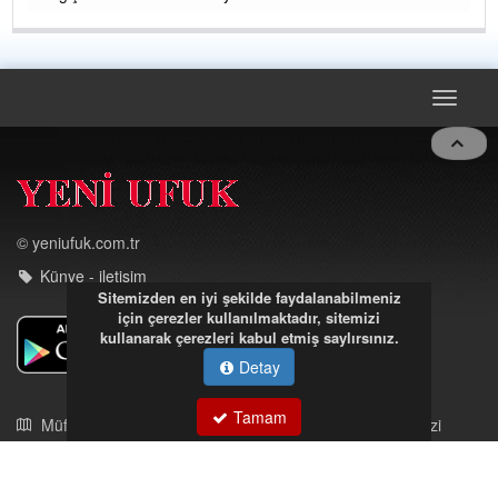
Toggle
navigat
© yeniufuk.com.tr
Künye - iletişim
Sitemizden en iyi şekilde faydalanabilmeniz
için çerezler kullanılmaktadır, sitemizi
kullanarak çerezleri kabul etmiş saylırsınız.
Detay
Tamam
Müftü Mahallesi Ateş Ahmet Sokak Cerrahoğlu İşmerkezi
Kat:5 no:2
Kdz.Ereğli/Zonguldak