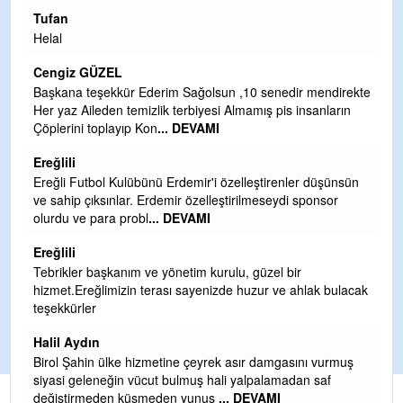
Tufan
H
Helal
Çı
Ya
Cengiz GÜZEL
C
Başkana teşekkür Ederim Sağolsun ,10 senedir mendirekte
Her yaz Aileden temizlik terbiyesi Almamış pis insanların
G
Çöplerini toplayıp Kon
... DEVAMI
T
O
Ereğlili
D
Ereğli Futbol Kulübünü Erdemir'i özelleştirenler düşünsün
Ş
ve sahip çıksınlar. Erdemir özelleştirilmeseydi sponsor
olurdu ve para probl
... DEVAMI
Me
ih
Ereğlili
S
Tebrikler başkanım ve yönetim kurulu, güzel bir
hizmet.Ereğlimizin terası sayenizde huzur ve ahlak bulacak
Gü
teşekkürler
H
Halil Aydın
H
Birol Şahin ülke hizmetine çeyrek asır damgasını vurmuş
siyasi geleneğin vücut bulmuş hali yalpalamadan saf
değiştirmeden küsmeden yunus
... DEVAMI