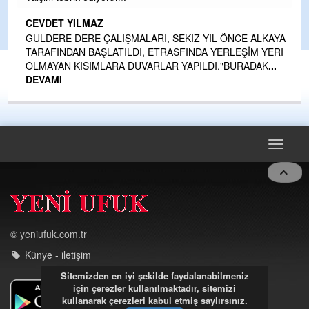
CEVDET YILMAZ
GULDERE DERE ÇALIŞMALARI, SEKIZ YIL ÖNCE ALKAYA
TARAFINDAN BAŞLATILDI, ETRASFINDA YERLEŞİM YERI
OLMAYAN KISIMLARA DUVARLAR YAPILDI."BURADAK
...
DEVAMI
Toggle
navigat
© yeniufuk.com.tr
Künye - iletişim
Sitemizden en iyi şekilde faydalanabilmeniz
için çerezler kullanılmaktadır, sitemizi
kullanarak çerezleri kabul etmiş saylırsınız.