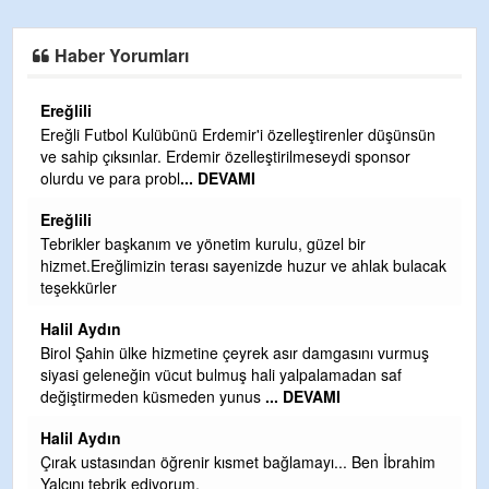
Haber Yorumları
Ereğlili
Ereğli Futbol Kulübünü Erdemir'i özelleştirenler düşünsün
ve sahip çıksınlar. Erdemir özelleştirilmeseydi sponsor
olurdu ve para probl
... DEVAMI
Ereğlili
Tebrikler başkanım ve yönetim kurulu, güzel bir
hizmet.Ereğlimizin terası sayenizde huzur ve ahlak bulacak
teşekkürler
Halil Aydın
i
Birol Şahin ülke hizmetine çeyrek asır damgasını vurmuş
siyasi geleneğin vücut bulmuş hali yalpalamadan saf
değiştirmeden küsmeden yunus
... DEVAMI
Halil Aydın
Çırak ustasından öğrenir kısmet bağlamayı... Ben İbrahim
kte
Yalçını tebrik ediyorum.