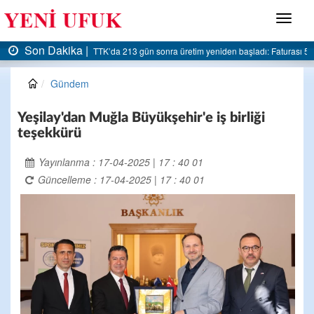
Menü
Son Dakika |
 5 milyar liraya dayandı
AK Parti Ereğli İlçe Başkanlığı’ndan belediyeye sert eleştiri
Gündem
Yeşilay'dan Muğla Büyükşehir'e iş birliği
teşekkürü
Yayınlanma : 17-04-2025 | 17 : 40 01
Güncelleme : 17-04-2025 | 17 : 40 01