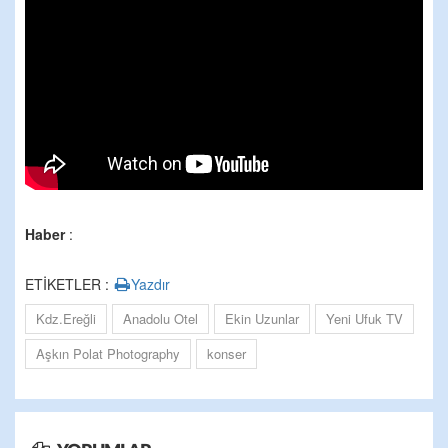
Haber
:
ETİKETLER :
Yazdır
Kdz.Ereğli
Anadolu Otel
Ekin Uzunlar
Yeni Ufuk TV
Aşkın Polat Photography
konser