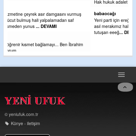
Hak hukuk adalet işte CHP Kemal Kılıçdaroğlu
babaocağı
Yeni parti için ereğli ilçe teşkilatımızı merak eder dururken
asıl merakımız halk kahramanlarımız ereğli aşkı ile yanıp
tutuşan eeeğ
... DEVAMI
m
Toggle
navigat
© yeniufuk.com.tr
Künye - iletişim