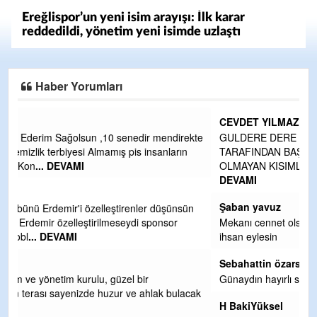
Ereğlispor’un yeni isim arayışı: İlk karar
reddedildi, yönetim yeni isimde uzlaştı
Haber Yorumları
CEVDET YILMAZ
kte
GULDERE DERE ÇALIŞMALARI, SEKIZ YIL ÖNCE ALKAYA
TARAFINDAN BAŞLATILDI, ETRASFINDA YERLEŞİM YERI
OLMAYAN KISIMLARA DUVARLAR YAPILDI."BURADAK
...
DEVAMI
Şaban yavuz
n
Mekanı cennet olsun kederli ailesine Rabbim Sabri Celil
ihsan eylesin
Sebahattin özarslan
Günaydın hayırlı sabahlar dilerim
ak
H BakiYüksel