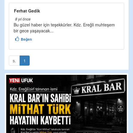
Ferhat Gedik
8 yıl önce
Bu güzel haber için teşekkürler. Kdz. Ereğli muhteşem
bir gece yaşayacak...
Beğen
s.
1