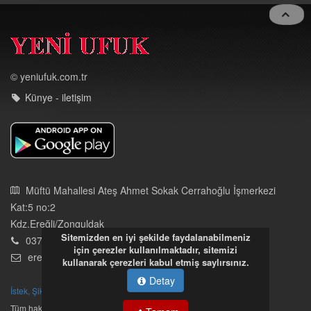
navigat
© yeniufuk.com.tr
Künye - iletişim
Müftü Mahallesi Ateş Ahmet Sokak Cerrahoğlu İşmerkezi
Kat:5 no:2
Kdz.Ereğli/Zonguldak
Sitemizden en iyi şekilde faydalanabilmeniz
03723121008
için çerezler kullanılmaktadır, sitemizi
eregliyeniufuk@gmail.com
kullanarak çerezleri kabul etmiş saylırsınız.
Detay
İstek, Şikayetleriniz İçin Tıklayın
Tüm hakları saklıdır. İzinsiz kullanılamaz.