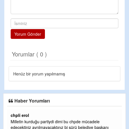
Yorum Gönder
Yorumlar ( 0 )
Henüz bir yorum yapılmamış
Haber Yorumları
chpli erol
Er
Milletin kurduğu partiydi dimi bu chpde mücadele
Er
edecektiniz ayrılmayacaktınız bi sürü belediye başkanı
ve