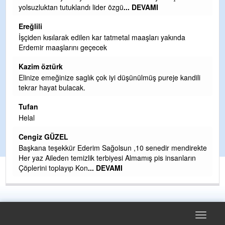
yolsuzluktan tutuklandı lider özgü
... DEVAMI
ol
Ereğlili
Er
İşçiden kısılarak edilen kar tatmetal maaşları yakında
Te
Erdemir maaşlarını geçecek
hi
te
Kazim öztürk
H
Elinize emeğinize saglık çok iyi düşünülmüş pureje kandili
tekrar hayat bulacak.
Bi
si
Tufan
d
Helal
H
Cengiz GÜZEL
Çı
Başkana teşekkür Ederim Sağolsun ,10 senedir mendirekte
Ya
Her yaz Aileden temizlik terbiyesi Almamış pis insanların
C
Çöplerini toplayıp Kon
... DEVAMI
G
T
O
D
Toggle