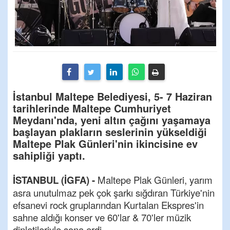
İstanbul Maltepe Belediyesi, 5- 7 Haziran
tarihlerinde Maltepe Cumhuriyet
Meydanı'nda, yeni altın çağını yaşamaya
başlayan plakların seslerinin yükseldiği
Maltepe Plak Günleri'nin ikincisine ev
sahipliği yaptı.
İSTANBUL (İGFA) -
Maltepe Plak Günleri, yarım
asra unutulmaz pek çok şarkı sığdıran Türkiye'nin
efsanevi rock gruplarından Kurtalan Ekspres'in
sahne aldığı konser ve 60'lar & 70'ler müzik
dinletileriyle sona erdi.