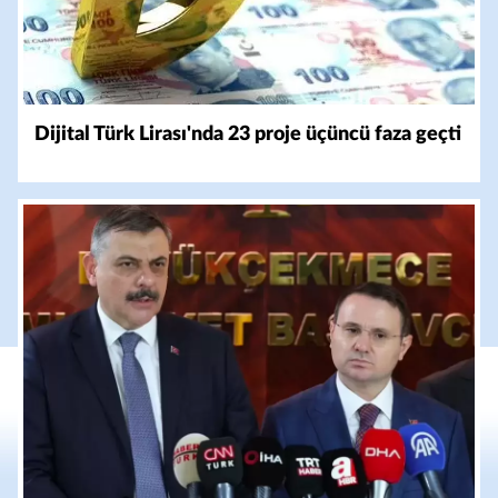
Dijital Türk Lirası'nda 23 proje üçüncü faza geçti