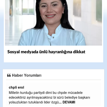
Sosyal medyada ünlü hayranlığına dikkat
Haber Yorumları
Ereğlili
Ereğli Futbol Kulübünü Erdemir'i özelleştirenler düşünsün
ve sahip çıksınlar. Erdemir özelleştirilmeseydi sponsor
olurdu ve para probl
... DEVAMI