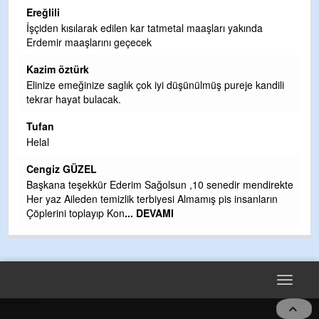
Ereğlili
Tebrikler başkanım ve yönetim kurulu, güzel bir
hizmet.Ereğlimizin terası sayenizde huzur ve ahlak bulacak
teşekkürler
Halil Aydın
i
Birol Şahin ülke hizmetine çeyrek asır damgasını vurmuş
siyasi geleneğin vücut bulmuş hali yalpalamadan saf
değiştirmeden küsmeden yunus
... DEVAMI
Halil Aydın
Çırak ustasından öğrenir kısmet bağlamayı... Ben İbrahim
kte
Yalçını tebrik ediyorum.
CEVDET YILMAZ
GULDERE DERE ÇALIŞMALARI, SEKIZ YIL ÖNCE ALKAYA
TARAFINDAN BAŞLATILDI, ETRASFINDA YERLEŞİM YERI
OLMAYAN KISIMLARA DUVARLAR YAPILDI."BURADAK
...
DEVAMI