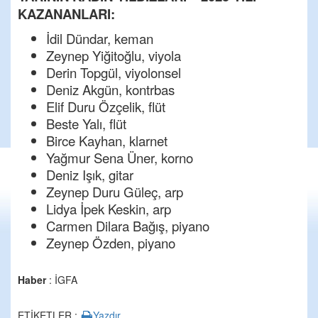
KAZANANLARI:
İdil Dündar, keman
Zeynep Yiğitoğlu, viyola
Derin Topgül, viyolonsel
Deniz Akgün, kontrbas
Elif Duru Özçelik, flüt
Beste Yalı, flüt
Birce Kayhan, klarnet
Yağmur Sena Üner, korno
Deniz Işık, gitar
Zeynep Duru Güleç, arp
Lidya İpek Keskin, arp
Carmen Dilara Bağış, piyano
Zeynep Özden, piyano
Haber
: İGFA
ETİKETLER :
Yazdır