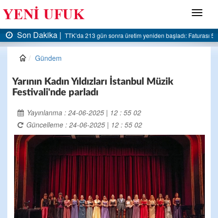
Menü
Son Dakika |
AK Parti Ereğli İlçe Başkanlığı’ndan belediyeye sert eleştiri:
Gündem
Yarının Kadın Yıldızları İstanbul Müzik
Festivali'nde parladı
Yayınlanma : 24-06-2025 | 12 : 55 02
Güncelleme : 24-06-2025 | 12 : 55 02