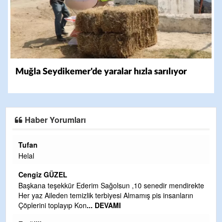
Muğla Seydikemer'de yaralar hızla sarılıyor
Haber Yorumları
Halil Aydın
Çırak ustasından öğrenir kısmet bağlamayı... Ben İbrahim
Yalçını tebrik ediyorum.
CEVDET YILMAZ
kte
GULDERE DERE ÇALIŞMALARI, SEKIZ YIL ÖNCE ALKAYA
TARAFINDAN BAŞLATILDI, ETRASFINDA YERLEŞİM YERI
OLMAYAN KISIMLARA DUVARLAR YAPILDI."BURADAK
...