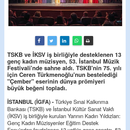
TSKB ve İKSV iş birliğiyle desteklenen 13
genç kadın müzisyen, 53. İstanbul Müzik
Festivali'nde sahne aldı. TSKB'nin 75. yılı
için Ceren Türkmenoğlu'nun bestelediği
"Çember" eserinin dünya prömiyeri
büyük beğeni topladı.
İSTANBUL (İGFA) -
Türkiye Sınai Kalkınma
Bankası (TSKB) ve İstanbul Kültür Sanat Vakfı
(İKSV) iş birliğiyle kurulan Yarının Kadın Yıldızları:
Genç Kadın Müzisyenler Eğitim Destek
Fonu'ndan faydalanan 13 yetkin genç sanatçı, 53.