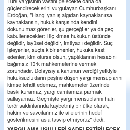
Türk yargısının vasfını gelecekte daha da
güçlendireceklerini vurgulayan Cumhurbaşkanı
Erdoğan, "Hangi yanlış algıdan kaynaklanırsa
kaynaklansın, hukuk karşısında kendini
dokunulmaz görenler, şu gerçeği er ya da geç
kabullenecekler: Hiç kimse hukukun üstünde
değildir, layüsel değildir, imtiyazlı değildir. Suç
işleyenler, suçta kibirlenenler, hukuka kast
edenler, kim olursa olsun, yaptıklarının hesabını
bağımsız Türk mahkemelerine vermek
zorundadır. Dolayısıyla kanunun verdiği yetkiyle
hukuksuzlukların peşine düşen yargı mensuplarını
kimse tehdit edemez, mahkemeler üzerinde
baskı kuramaz, yargı camiamıza parmak
sallayamaz. Geçmişte yargı mensuplarını hain
terör saldırılarında kaybetmiş bir ülke olarak,
hakim ve savcılarımız ile ailelerinin hedef
gösterilmesini asla tasvip etmiyoruz" dedi.
YARGILAMA USULLERİ SADELEŞTİRİLECEK