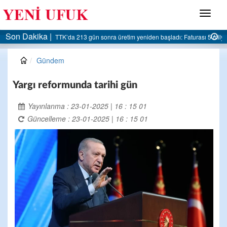
Menü
Son Dakika |
AK Parti Ereğli İlçe Başkanlığı’ndan belediyeye sert eleştiri:
Gündem
Yargı reformunda tarihi gün
Yayınlanma : 23-01-2025 | 16 : 15 01
Güncelleme : 23-01-2025 | 16 : 15 01