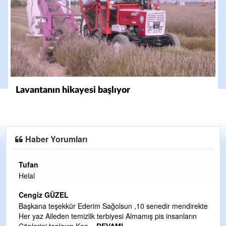
Lavantanın hikayesi başlıyor
Haber Yorumları
Halil Aydın
Çırak ustasından öğrenir kısmet bağlamayı... Ben İbrahim
Yalçını tebrik ediyorum.
CEVDET YILMAZ
direkte
arın
GULDERE DERE ÇALIŞMALARI, SEKIZ YIL ÖNCE ALKAYA