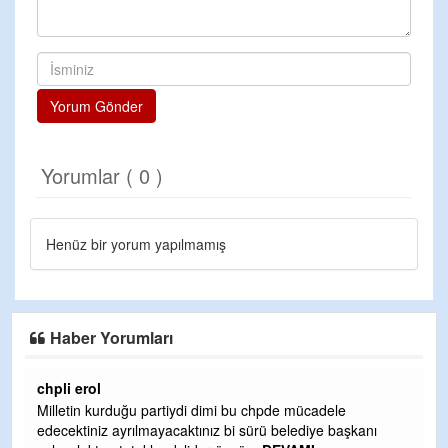
Yorum Gönder
Yorumlar ( 0 )
Henüz bir yorum yapılmamış
Haber Yorumları
chpli erol
Er
Milletin kurduğu partiydi dimi bu chpde mücadele
Er
edecektiniz ayrılmayacaktınız bi sürü belediye başkanı
ve