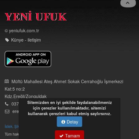
© yeniufuk.com.tr
Künye - iletişim
Müftü Mahallesi Ateş Ahmet Sokak Cerrahoğlu İşmerkezi
Kat:5 no:2
Kdz.Ereğli/Zonguldak
Sitemizden en iyi şekilde faydalanabilmeniz
03723121008
için çerezler kullanılmaktadır, sitemizi
eregliyeniufuk@gmail.com
kullanarak çerezleri kabul etmiş saylırsınız.
Detay
İstek, Şikayetleriniz İçin Tıklayın
Tüm hakları saklıdır. İzinsiz kullanılamaz.
Tamam