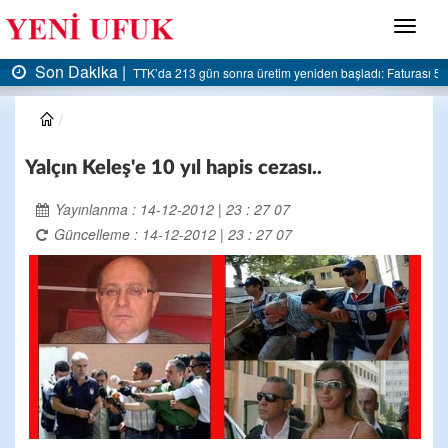
Menü
Son Dakika |
TTK’da 213 gün sonra üretim yeniden başladı: Faturası 5 m
Yalçın Keleş'e 10 yıl hapis cezası..
Yayınlanma : 14-12-2012 | 23 : 27 07
Güncelleme : 14-12-2012 | 23 : 27 07