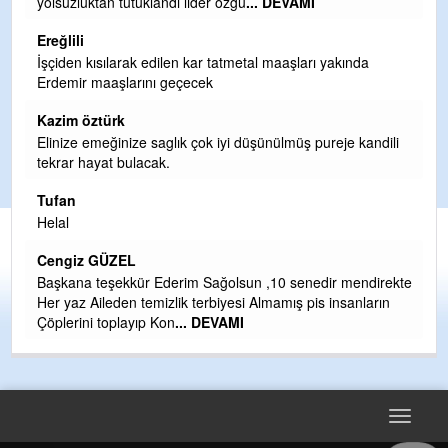
yolsuzluktan tutuklandı lider özgü
... DEVAMI
ol
Ereğlili
Er
İşçiden kısılarak edilen kar tatmetal maaşları yakında
Te
Erdemir maaşlarını geçecek
hi
te
Kazim öztürk
H
Elinize emeğinize saglık çok iyi düşünülmüş pureje kandili
tekrar hayat bulacak.
Bi
si
Tufan
d
Helal
H
Cengiz GÜZEL
Çı
Başkana teşekkür Ederim Sağolsun ,10 senedir mendirekte
Ya
Her yaz Aileden temizlik terbiyesi Almamış pis insanların
C
Çöplerini toplayıp Kon
... DEVAMI
G
T
O
D
Toggle
navigat