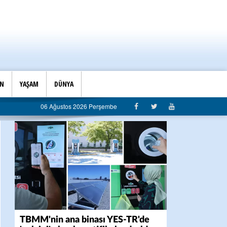
İN
YAŞAM
DÜNYA
belediyeye sert eleştiri: “Algı siyaseti değil, hizmet belediyeciliği”
06 Ağustos 2026 Perşembe
TBMM'nin ana binası YES-TR'de