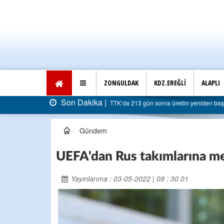
ZONGULDAK
KDZ.EREĞLİ
ALAPLI
Son Dakika |
TTK’da 213 gün sonra üretim yeniden başladı: Faturası 5 mi
Gündem
UEFA'dan Rus takımlarına m
Yayınlanma : 03-05-2022 | 09 : 30 01