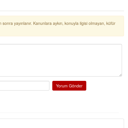
probl
... DEVAMI
Ereğlili
Tebrikler başkanım ve yönetim kurulu, güzel
 sonra yayınlanır. Kanunlara aykırı, konuyla ilgisi olmayan, küfür
bir hizmet.Ereğlimizin terası sayenizde huzur
ve ahlak bulacak teşekkürler
Halil Aydın
Birol Şahin ülke hizmetine çeyrek asır
damgasını vurmuş siyasi geleneğin vücut
bulmuş hali yalpalamadan saf değiştirmeden
küsmeden yunus
... DEVAMI
Halil Aydın
Çırak ustasından öğrenir kısmet bağlamayı...
Yorum Gönder
Ben İbrahim Yalçını tebrik ediyorum.