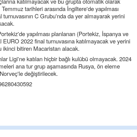
larına katılmayacak ve bu grupta otomatik olarak
 Temmuz tarihleri arasında İngiltere'de yapılması
 turnuvasının C Grubu'nda da yer almayarak yerini
akacak.
ortekiz'de yapılması planlanan (Portekiz, İspanya ve
 EURO 2022 final turnuvasına katılmayacak ve yerini
ikinci bitiren Macaristan alacak.
r Ligi'ne katılan hiçbir bağlı kulübü olmayacak. 2024
emeleri ana tur grup aşamasında Rusya, ön eleme
Norveç'le değiştirilecek.
Cengiz GÜZEL
5596280430592
Başkana teşekkür Ederim Sağolsun ,10
senedir mendirekte Her yaz Aileden temizlik
terbiyesi Almamış pis insanların Çöplerini
toplayıp Kon
... DEVAMI
Ereğlili
Ereğli Futbol Kulübünü Erdemir'i özelleştiren
düşünsün ve sahip çıksınlar. Erdemir
özelleştirilmeseydi sponsor olurdu ve para