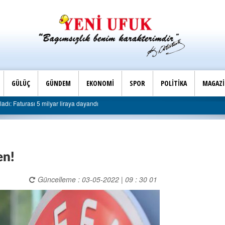
GÜLÜÇ
GÜNDEM
EKONOMİ
SPOR
POLİTİKA
MAGAZ
Son Dakika |
lyar liraya dayandı
AK Parti Ereğli İlçe Başkanlığı’ndan 
en!
Güncelleme : 03-05-2022 | 09 : 30 01