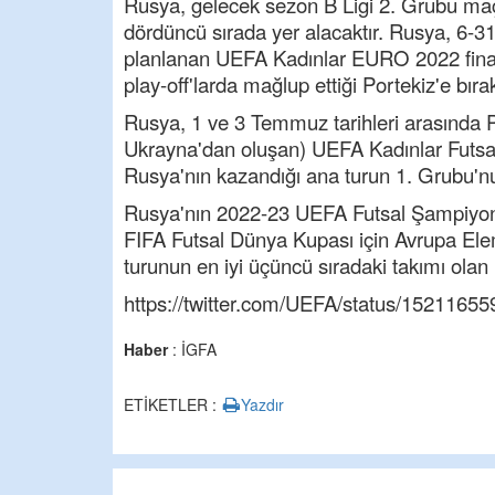
Rusya, gelecek sezon B Ligi 2. Grubu maç
dördüncü sırada yer alacaktır. Rusya, 6-31
planlanan UEFA Kadınlar EURO 2022 final
play-off'larda mağlup ettiği Portekiz'e bır
Rusya, 1 ve 3 Temmuz tarihleri arasında P
Ukrayna'dan oluşan) UEFA Kadınlar Futsal
Rusya'nın kazandığı ana turun 1. Grubu'nu 
Rusya'nın 2022-23 UEFA Futsal Şampiyonla
FIFA Futsal Dünya Kupası için Avrupa El
turunun en iyi üçüncü sıradaki takımı olan 
https://twitter.com/UEFA/status/152116
Haber
: İGFA
ETİKETLER :
Yazdır