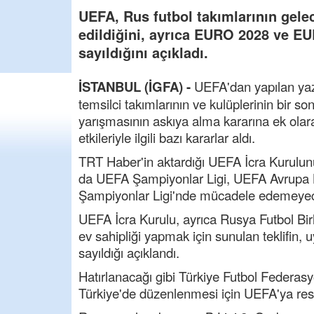
UEFA, Rus futbol takımlarının gel
edildiğini, ayrıca EURO 2028 ve EU
sayıldığını açıkladı.
İSTANBUL (İGFA) -
UEFA'dan yapılan yaz
temsilci takımlarının ve kulüplerinin bir
yarışmasının askıya alma kararına ek ola
etkileriyle ilgili bazı kararlar aldı.
TRT Haber'in aktardığı UEFA İcra Kurulunu
da UEFA Şampiyonlar Ligi, UEFA Avrupa L
Şampiyonlar Ligi'nde mücadele edemeye
UEFA İcra Kurulu, ayrıca Rusya Futbol B
ev sahipliği yapmak için sunulan teklifin, 
sayıldığı açıklandı.
Hatırlanacağı gibi Türkiye Futbol Federas
Türkiye'de düzenlenmesi için UEFA'ya re