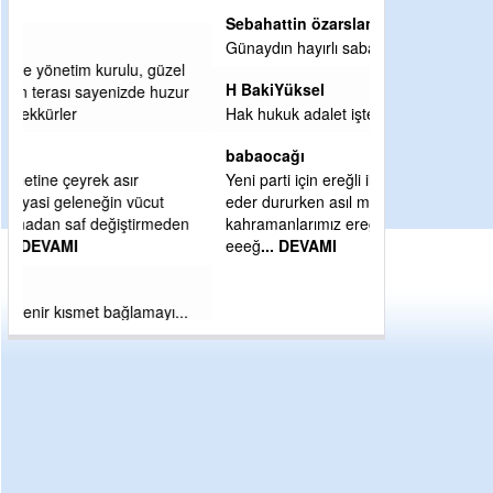
Sebahattin özarslan
Günaydın hayırlı sabahlar dilerim
H BakiYüksel
Hak hukuk adalet işte CHP Kemal Kılıçdaroğlu
babaocağı
Yeni parti için ereğli ilçe teşkilatımızı merak
eder dururken asıl merakımız halk
kahramanlarımız ereğli aşkı ile yanıp tutuşan
eeeğ
... DEVAMI