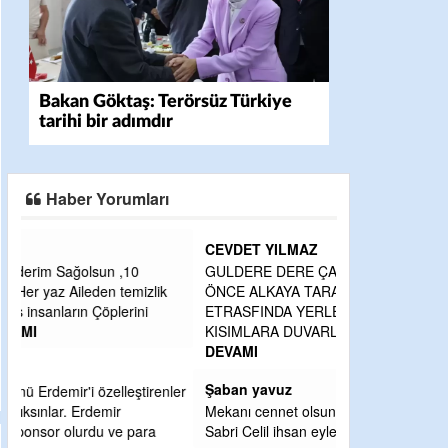
Bakan Göktaş: Terörsüz Türkiye
tarihi bir adımdır
Haber Yorumları
CEVDET YILMAZ
GULDERE DERE ÇALIŞMALARI, SEKIZ YIL
ÖNCE ALKAYA TARAFINDAN BAŞLATILDI,
ETRASFINDA YERLEŞİM YERI OLMAYAN
KISIMLARA DUVARLAR YAPILDI."BURADAK
...
DEVAMI
Şaban yavuz
ler
Mekanı cennet olsun kederli ailesine Rabbim
Sabri Celil ihsan eylesin