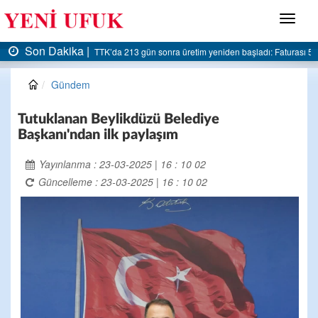
Menü
Son Dakika |
turası 5 milyar liraya dayandı
AK Parti Ereğli İlçe Başkanlığı’ndan belediyeye sert el
Gündem
Tutuklanan Beylikdüzü Belediye
Başkanı'ndan ilk paylaşım
Yayınlanma : 23-03-2025 | 16 : 10 02
Güncelleme : 23-03-2025 | 16 : 10 02