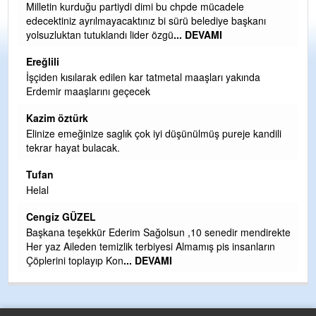
Ereğli Futbol Kulübünü Erdemir'i özelleştirenler düşünsün
anı
ve sahip çıksınlar. Erdemir özelleştirilmeseydi sponsor
olurdu ve para probl
... DEVAMI
Ereğlili
da
Tebrikler başkanım ve yönetim kurulu, güzel bir
hizmet.Ereğlimizin terası sayenizde huzur ve ahlak bulaca
teşekkürler
Halil Aydın
kandili
Birol Şahin ülke hizmetine çeyrek asır damgasını vurmuş
siyasi geleneğin vücut bulmuş hali yalpalamadan saf
değiştirmeden küsmeden yunus
... DEVAMI
Halil Aydın
Çırak ustasından öğrenir kısmet bağlamayı... Ben İbrahim
ndirekte
Yalçını tebrik ediyorum.
nların
CEVDET YILMAZ
GULDERE DERE ÇALIŞMALARI, SEKIZ YIL ÖNCE ALKAY
TARAFINDAN BAŞLATILDI, ETRASFINDA YERLEŞİM YER
OLMAYAN KISIMLARA DUVARLAR YAPILDI."BURADAK
...