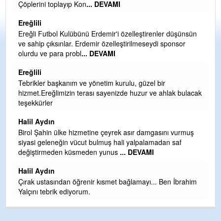
Çöplerini toplayıp Kon
... DEVAMI
O
D
Ereğlili
Ş
Ereğli Futbol Kulübünü Erdemir'i özelleştirenler düşünsün
ve sahip çıksınlar. Erdemir özelleştirilmeseydi sponsor
Me
olurdu ve para probl
... DEVAMI
ih
Ereğlili
S
Tebrikler başkanım ve yönetim kurulu, güzel bir
Gü
hizmet.Ereğlimizin terası sayenizde huzur ve ahlak bulacak
H
teşekkürler
H
Halil Aydın
b
Birol Şahin ülke hizmetine çeyrek asır damgasını vurmuş
siyasi geleneğin vücut bulmuş hali yalpalamadan saf
Ye
değiştirmeden küsmeden yunus
... DEVAMI
as
t
Halil Aydın
Çırak ustasından öğrenir kısmet bağlamayı... Ben İbrahim
Yalçını tebrik ediyorum.