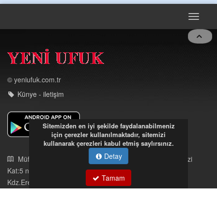
Toggle
navigat
© yeniufuk.com.tr
Künye - iletişim
Sitemizden en iyi şekilde faydalanabilmeniz
için çerezler kullanılmaktadır, sitemizi
kullanarak çerezleri kabul etmiş saylırsınız.
Detay
Müftü Mahallesi Ateş Ahmet Sokak Cerrahoğlu İşmerkezi
Kat:5 no:2
Tamam
Kdz.Ereğli/Zonguldak
03723121008
eregliyeniufuk@gmail.com