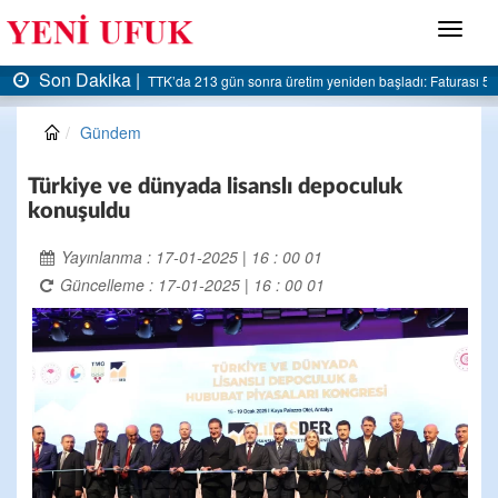
Menü
Son Dakika |
m yeniden başladı: Faturası 5 milyar liraya dayandı
AK Parti Ereğli İlçe Başkanlığı’
Gündem
Türkiye ve dünyada lisanslı depoculuk
konuşuldu
Yayınlanma : 17-01-2025 | 16 : 00 01
Güncelleme : 17-01-2025 | 16 : 00 01