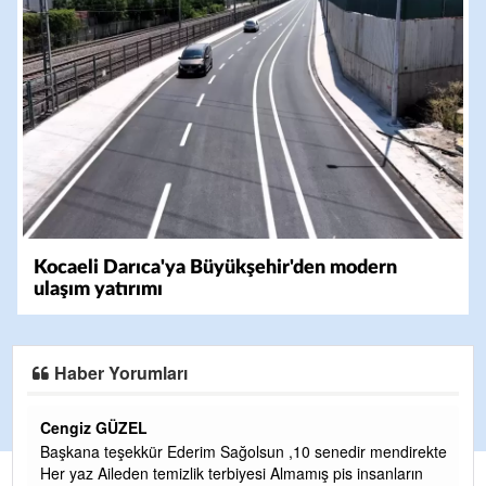
Kocaeli Darıca'ya Büyükşehir'den modern
ulaşım yatırımı
Haber Yorumları
Cengiz GÜZEL
C
Başkana teşekkür Ederim Sağolsun ,10 senedir mendirekte
G
Her yaz Aileden temizlik terbiyesi Almamış pis insanların
T