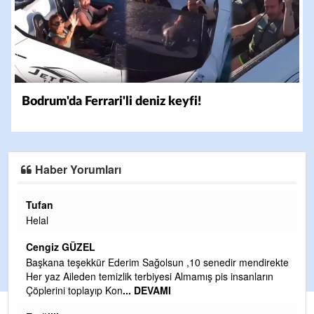
Bodrum'da Ferrari'li deniz keyfi!
Haber Yorumları
Halil Aydın
Çırak ustasından öğrenir kısmet bağlamayı... Ben İbr
Yalçını tebrik ediyorum.
CEVDET YILMAZ
ir mendirekte
 insanların
GULDERE DERE ÇALIŞMALARI, SEKIZ YIL ÖNCE A
TARAFINDAN BAŞLATILDI, ETRASFINDA YERLEŞİM
OLMAYAN KISIMLARA DUVARLAR YAPILDI."BURAD