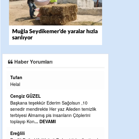
Muğla Seydikemer'de yaralar hızla
sarılıyor
Haber Yorumları
Halil Aydın
Çırak ustasından öğrenir kısmet bağlamayı...
Ben İbrahim Yalçını tebrik ediyorum.
CEVDET YILMAZ
ğolsun ,10
Aileden temizlik
GULDERE DERE ÇALIŞMALARI, SEKIZ YIL
rın Çöplerini
ÖNCE ALKAYA TARAFINDAN BAŞLATILDI,
ETRASFINDA YERLEŞİM YERI OLMAYAN
KISIMLARA DUVARLAR YAPILDI."BURADAK
...
DEVAMI