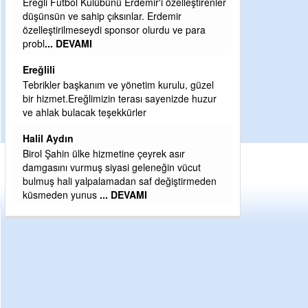
r'i özelleştirenler
Şaban yavuz
 Erdemir
olurdu ve para
Mekanı cennet olsun kederli ailesine Rabbim
Sabri Celil ihsan eylesin
Sebahattin özarslan
im kurulu, güzel
Günaydın hayırlı sabahlar dilerim
ı sayenizde huzur
H BakiYüksel
Hak hukuk adalet işte CHP Kemal Kılıçdaroğlu
yrek asır
eneğin vücut
af değiştirmeden
I