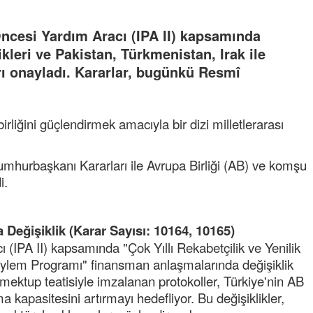
 Öncesi Yardım Aracı (IPA II) kapsamında
leri ve Pakistan, Türkmenistan, Irak ile
rı onayladı. Kararlar, bugünkü Resmî
birliğini güçlendirmek amacıyla bir dizi milletlerarası
urbaşkanı Kararları ile Avrupa Birliği (AB) ve komşu
i.
Değişiklik (Karar Sayısı: 10164, 10165)
ı (IPA II) kapsamında "Çok Yıllı Rekabetçilik ve Yenilik
 Eylem Programı" finansman anlaşmalarında değişiklik
 mektup teatisiyle imzalanan protokoller, Türkiye'nin AB
apasitesini artırmayı hedefliyor. Bu değişiklikler,