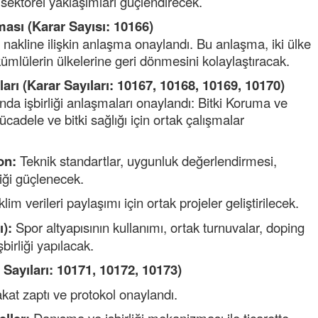
 sektörel yaklaşımları güçlendirecek.
ası (Karar Sayısı: 10166)
 nakline ilişkin anlaşma onaylandı. Bu anlaşma, iki ülke
kümlülerin ülkelerine geri dönmesini kolaylaştıracak.
arı (Karar Sayıları: 10167, 10168, 10169, 10170)
nda işbirliği anlaşmaları onaylandı: Bitki Koruma ve
cadele ve bitki sağlığı için ortak çalışmalar
on:
Teknik standartlar, uygunluk değerlendirmesi,
liği güçlenecek.
Tufan
Helal
m verileri paylaşımı için ortak projeler geliştirilecek.
Cengiz GÜZEL
ı):
Spor altyapısının kullanımı, ortak turnuvalar, doping
Başkana teşekkür Ederim Sa
birliği yapılacak.
senedir mendirekte Her yaz 
terbiyesi Almamış pis insanla
r Sayıları: 10171, 10172, 10173)
toplayıp Kon
... DEVAMI
kat zaptı ve protokol onaylandı.
Ereğlili