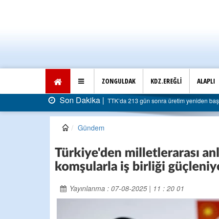
ZONGULDAK
KDZ.EREĞLİ
ALAPLI
Son Dakika |
TTK’da 213 gün sonra üretim yeniden başladı: Faturas
Gündem
Türkiye'den milletlerarası an
komşularla iş birliği güçleniy
Yayınlanma : 07-08-2025 | 11 : 20 01