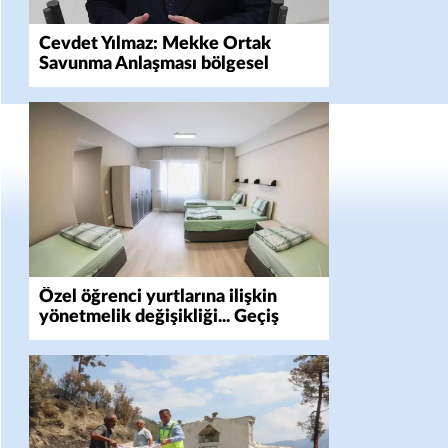
Cevdet Yılmaz: Mekke Ortak
Savunma Anlaşması bölgesel
güvenliğe katkı sağlayacak
Özel öğrenci yurtlarına ilişkin
yönetmelik değişikliği... Geçiş
süresi uzatıldı