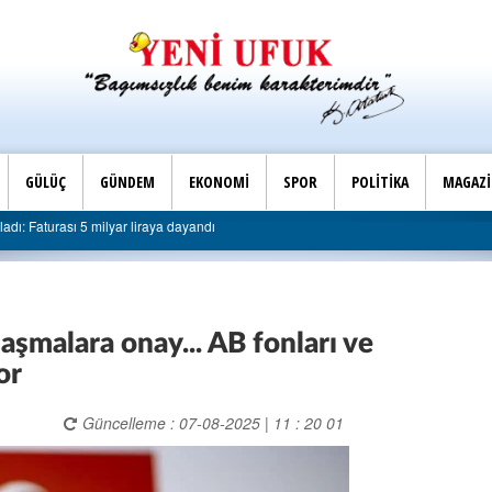
GÜLÜÇ
GÜNDEM
EKONOMİ
SPOR
POLİTİKA
MAGAZ
Son Dakika |
ı 5 milyar liraya dayandı
AK Parti Ereğli İlçe Başkanlığ
laşmalara onay... AB fonları ve
or
Güncelleme : 07-08-2025 | 11 : 20 01