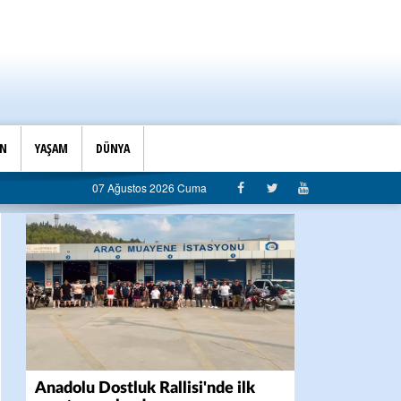
İN
YAŞAM
DÜNYA
ı’ndan belediyeye sert eleştiri: “Algı siyaseti değil, hizmet belediyeciliği”
07 Ağustos 2026 Cuma
Anadolu Dostluk Rallisi'nde ilk