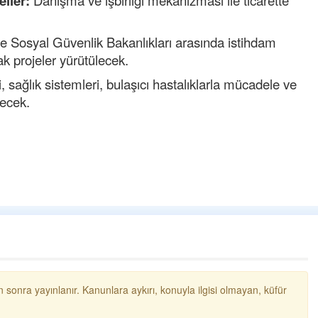
eller:
Danışma ve işbirliği mekanizması ile ticarette
Ereğli Futbol Kulübünü Erdemi
düşünsün ve sahip çıksınlar.
özelleştirilmeseydi sponsor 
e Sosyal Güvenlik Bakanlıkları arasında istihdam
probl
... DEVAMI
ak projeler yürütülecek.
Ereğlili
 sağlık sistemleri, bulaşıcı hastalıklarla mücadele ve
Tebrikler başkanım ve yönet
necek.
bir hizmet.Ereğlimizin teras
ve ahlak bulacak teşekkürler
Halil Aydın
Birol Şahin ülke hizmetine çe
damgasını vurmuş siyasi gel
bulmuş hali yalpalamadan s
küsmeden yunus
... DEVAM
 sonra yayınlanır. Kanunlara aykırı, konuyla ilgisi olmayan, küfür