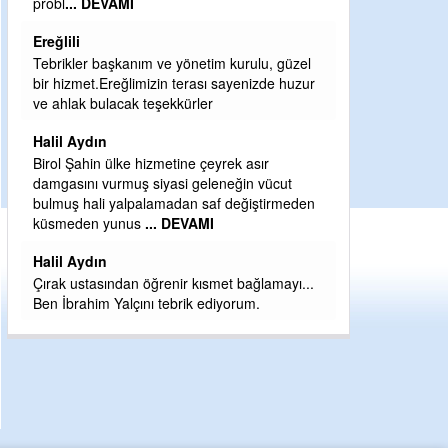
Sebahattin özarslan
Günaydın hayırlı sabahlar dilerim
üzel
H BakiYüksel
huzur
Hak hukuk adalet işte CHP Kemal Kılıçdaroğlu
babaocağı
Yeni parti için ereğli ilçe teşkilatımızı merak
t
eder dururken asıl merakımız halk
meden
kahramanlarımız ereğli aşkı ile yanıp tutuşan
eeeğ
... DEVAMI
yı...