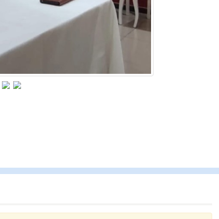
Cengiz GÜZEL
Başkana teşekkür Ederim Sağolsun ,10
senedir mendirekte Her yaz Aileden temi
terbiyesi Almamış pis insanların Çöplerin
toplayıp Kon
... DEVAMI
Ereğlili
Ereğli Futbol Kulübünü Erdemir'i özelleşt
düşünsün ve sahip çıksınlar. Erdemir
özelleştirilmeseydi sponsor olurdu ve pa