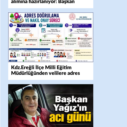
alımına hazırlanıyor: Başkan
Yalman’dan hasat uyarısı
Kdz.Ereğli İlçe Milli Eğitim
Müdürlüğünden velilere adres
doğrulama ve nakil süreci
bilgilendirmesi