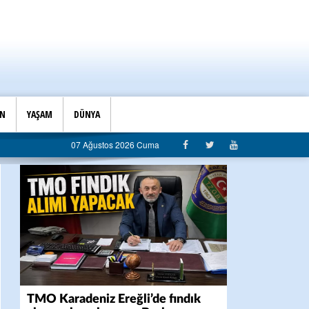
İN
YAŞAM
DÜNYA
zmet belediyeciliği”
07 Ağustos 2026 Cuma
TMO Karadeniz Ereğli’de fındık