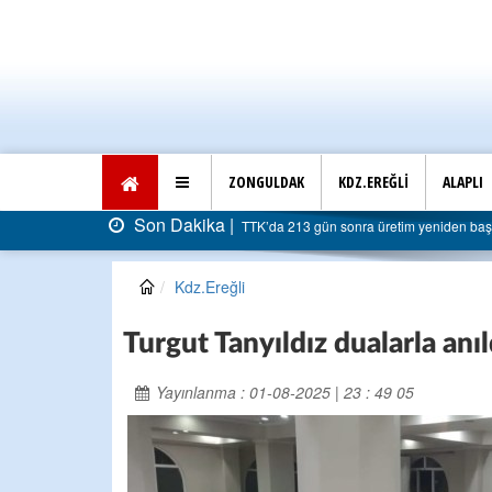
ZONGULDAK
KDZ.EREĞLİ
ALAPLI
Son Dakika 
etim yeniden başladı: Faturası 5 milyar liraya dayandı
Kdz.Ereğli
Turgut Tanyıldız dualarla anıl
Yayınlanma : 01-08-2025 | 23 : 49 05