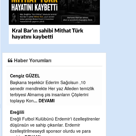
Kral Bar’ın sahibi Mithat Türk
hayatını kaybetti
Haber Yorumları
CEVDET YILMAZ
GULDERE DERE ÇALIŞMALARI, SEKIZ YIL
zlik
ÖNCE ALKAYA TARAFINDAN BAŞLATILDI,
i
ETRASFINDA YERLEŞİM YERI OLMAYAN
KISIMLARA DUVARLAR YAPILDI."BURADAK
...
DEVAMI
Şaban yavuz
irenler
Mekanı cennet olsun kederli ailesine Rabbim
ra
Sabri Celil ihsan eylesin