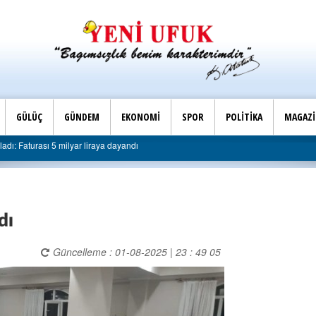
GÜLÜÇ
GÜNDEM
EKONOMİ
SPOR
POLİTİKA
MAGAZ
|
AK Parti Ereğli İlçe Başkanlığı’ndan belediyeye sert eleştiri: “Algı siyaseti değil, hi
dı
Güncelleme : 01-08-2025 | 23 : 49 05