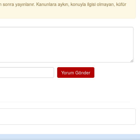
probl
... DEVAMI
 sonra yayınlanır. Kanunlara aykırı, konuyla ilgisi olmayan, küfür
Ereğlili
Tebrikler başkanım ve yönetim kurulu, g
bir hizmet.Ereğlimizin terası sayenizde 
ve ahlak bulacak teşekkürler
Halil Aydın
Birol Şahin ülke hizmetine çeyrek asır
damgasını vurmuş siyasi geleneğin vücu
bulmuş hali yalpalamadan saf değiştir
küsmeden yunus
... DEVAMI
Yorum Gönder
Halil Aydın
Çırak ustasından öğrenir kısmet bağlama
Ben İbrahim Yalçını tebrik ediyorum.