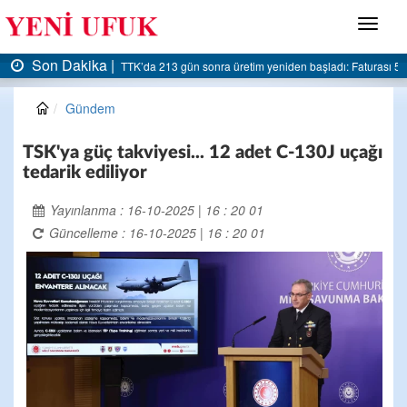
Menü
Son Dakika |
şladı: Faturası 5 milyar liraya dayandı
AK Parti Ereğli İlçe Başkanlığı’ndan belediyey
Gündem
TSK'ya güç takviyesi... 12 adet C-130J uçağı
tedarik ediliyor
Yayınlanma : 16-10-2025 | 16 : 20 01
Güncelleme : 16-10-2025 | 16 : 20 01