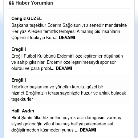
Haber Yorumları
CEVDET YILMAZ
r mendirekte
GULDERE DERE ÇALIŞMALARI, SEKIZ YIL ÖNCE AL
nsanların
TARAFINDAN BAŞLATILDI, ETRASFINDA YERLEŞİM 
OLMAYAN KISIMLARA DUVARLAR YAPILDI."BURADA
DEVAMI
Şaban yavuz
er düşünsün
sponsor
Mekanı cennet olsun kederli ailesine Rabbim Sabri Celi
ihsan eylesin
Sebahattin özarslan
r
Günaydın hayırlı sabahlar dilerim
hlak bulacak
H BakiYüksel
Hak hukuk adalet işte CHP Kemal Kılıçdaroğlu
babaocağı
ını vurmuş
an saf
Yeni parti için ereğli ilçe teşkilatımızı merak eder durur
asıl merakımız halk kahramanlarımız ereğli aşkı ile yanı
tutuşan eeeğ
... DEVAMI