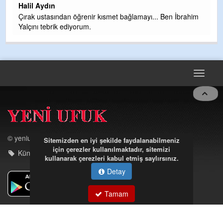
en İbrahim
Toggle
navigat
© yeniufuk.com.tr
Künye - iletişim
Sitemizden en iyi şekilde faydalanabilmeniz
için çerezler kullanılmaktadır, sitemizi
kullanarak çerezleri kabul etmiş saylırsınız.
Detay
Müftü Mahallesi Ateş Ahmet Sokak Cerrahoğlu İşmerkezi
Tamam
Kat:5 no:2
Kdz.Ereğli/Zonguldak