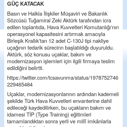
GÜÇ KATACAK
Basın ve Halkla İlişkiler Müşaviri ve Bakanlık
Sözcüsü Tuğamiral Zeki Aktürk tarafından icra
edilen toplantıda, Hava Kuvvetleri Komutanlığı'nın
operasyonel kapasitesini artırmak amacıyla
Birleşik Krallık'tan 12 adet C-130J tipi nakliye
uçağının tedarik sürecinn başlatıldığı duyuruldu.
Aktürk, söz konusu uçaklar, bakım ve
modernizasyon işlemleri için ilgili firmaya teslim
edildiğini belirtti.
https://twitter.com/tcsavunma/status/1978752746
229465484
Uçaklar, modernizasyonlarının ardından kademeli
şekilde Türk Hava Kuvvetleri envanterine dahil
edileceği kaydedilirken, bu uçakların bakım ve
idamesi TİP (Type Training) eğitimleri
tamamlandıktan sonra yerli ve millî imkânlarla