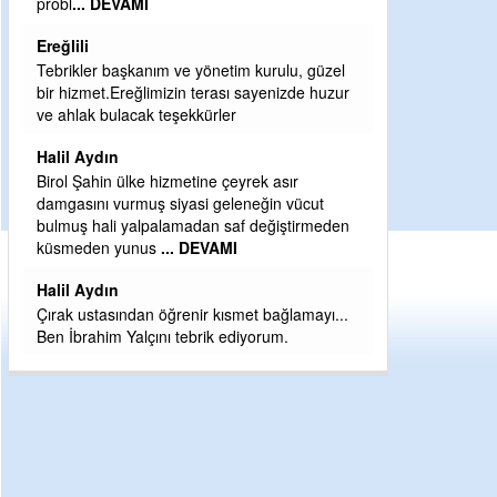
Sebahattin özarslan
Günaydın hayırlı sabahlar dilerim
tim kurulu, güzel
H BakiYüksel
sı sayenizde huzur
er
Hak hukuk adalet işte CHP Kemal Kılıçdaroğlu
babaocağı
çeyrek asır
Yeni parti için ereğli ilçe teşkilatımızı merak
eleneğin vücut
eder dururken asıl merakımız halk
saf değiştirmeden
kahramanlarımız ereğli aşkı ile yanıp tutuşan
MI
eeeğ
... DEVAMI
ısmet bağlamayı...
ediyorum.