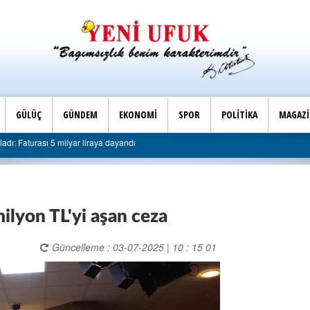
GÜLÜÇ
GÜNDEM
EKONOMİ
SPOR
POLİTİKA
MAGAZ
Son Dakika |
turası 5 milyar liraya dayandı
AK Parti Ereğli İlçe Başk
milyon TL'yi aşan ceza
Güncelleme : 03-07-2025 | 10 : 15 01