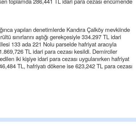
lirken toplamda 286,441 TL idari para cezası encümende
ğınca yapılan denetimlerde Kandıra Çalköy mevkiinde
ltü sınırlarını aştığı gerekçesiyle 334.297 TL idari
llesi 133 ada 221 Nolu parselde hafriyat aracıyla
1.869,726 TL idari para cezası kesildi. Demirciler
dilen iki kişiye idari para cezası uygulanırken hafriyat
246,484 TL, hafriyatı dökene ise 623,242 TL para cezası
Cengiz GÜZEL
Başkana teşekkür Ederim 
senedir mendirekte Her yaz
terbiyesi Almamış pis insan
toplayıp Kon
... DEVAMI
Ereğlili
Ereğli Futbol Kulübünü Erde
düşünsün ve sahip çıksınla
özelleştirilmeseydi sponso