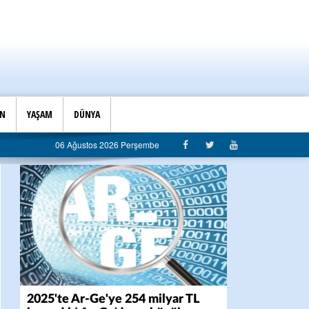
İN
YAŞAM
DÜNYA
anlığı’ndan belediyeye sert eleştiri: “Algı siyaseti değil, hizmet belediyeciliği”
06 Ağustos 2026 Perşembe
2025'te Ar-Ge'ye 254 milyar TL