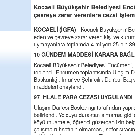
Kocaeli Büyükşehir Belediyesi Enc
çevreye zarar verenlere cezai işle
KOCAELİ (İGFA) -
Kocaeli Büyükşehir Bele
eden ve çevreye zarar veren kişi ve kuruml
uymayanlara toplamda 4 milyon 25 bin 893 
10 GÜNDEM MADDESİ KARARA BAĞL
Kocaeli Büyükşehir Belediyesi Encümeni
toplandı. Encümen toplantısında Ulaşım Da
Başkanlığı, İmar ve Şehircilik Dairesi Baş
maddeleri onaylandı.
97 İHLALE PARA CEZASI UYGULANDI
Ulaşım Dairesi Başkanlığı tarafından yapılan
belirlendi. Yolcuyu duraktan almama, gidi
köyü muamele, öğrenci güzergah izin belg
çalışma ruhsatının olmaması, sefer sırasınd