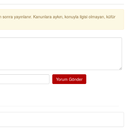
probl
... DEVAMI
Ereğlili
 sonra yayınlanır. Kanunlara aykırı, konuyla ilgisi olmayan, küfür
Tebrikler başkanım ve yöne
bir hizmet.Ereğlimizin tera
ve ahlak bulacak teşekkürl
Halil Aydın
Birol Şahin ülke hizmetine 
damgasını vurmuş siyasi g
bulmuş hali yalpalamadan 
küsmeden yunus
... DEVA
Halil Aydın
Yorum Gönder
Çırak ustasından öğrenir k
Ben İbrahim Yalçını tebrik 