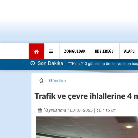
ZONGULDAK
KDZ.EREĞLİ
ALAPLI
Son Dakika |
TTK’da 213 gün sonra üretim yeniden başladı: Fa
Gündem
Trafik ve çevre ihlallerine 4 
Yayınlanma : 03-07-2025 | 10 : 15 01