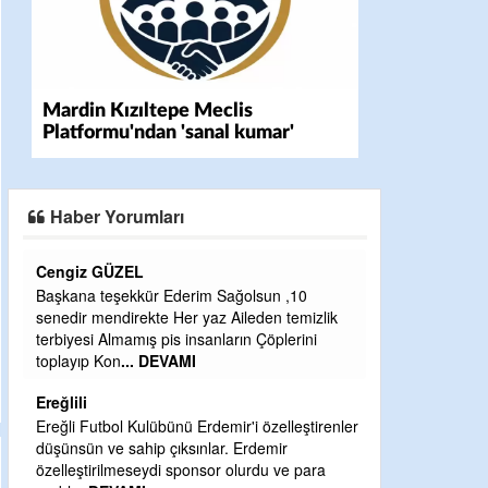
Mardin Kızıltepe Meclis
Platformu'ndan 'sanal kumar'
alarmı!
Haber Yorumları
CEVDET YILMAZ
Sağolsun ,10
GULDERE DERE ÇALIŞMALARI, SEKIZ YIL
 Aileden temizlik
ÖNCE ALKAYA TARAFINDAN BAŞLATILDI,
ların Çöplerini
ETRASFINDA YERLEŞİM YERI OLMAYAN
KISIMLARA DUVARLAR YAPILDI."BURADAK
...
DEVAMI
Şaban yavuz
mir'i özelleştirenler
r. Erdemir
Mekanı cennet olsun kederli ailesine Rabbim
r olurdu ve para
Sabri Celil ihsan eylesin