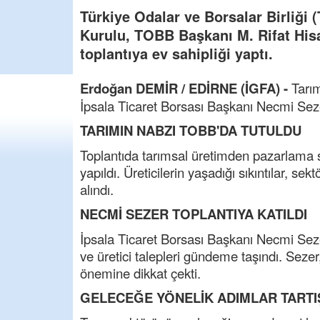
Türkiye Odalar ve Borsalar Birliği
Kurulu, TOBB Başkanı M. Rifat Hisar
toplantıya ev sahipliği yaptı.
Erdoğan DEMİR / EDİRNE (İGFA) -
Tarım
İpsala Ticaret Borsası Başkanı Necmi Sezer
TARIMIN NABZI TOBB'DA TUTULDU
Toplantıda tarımsal üretimden pazarlama 
yapıldı. Üreticilerin yaşadığı sıkıntılar, se
alındı.
NECMİ SEZER TOPLANTIYA KATILDI
İpsala Ticaret Borsası Başkanı Necmi Sezer
ve üretici talepleri gündeme taşındı. Sezer, t
önemine dikkat çekti.
GELECEĞE YÖNELİK ADIMLAR TARTIŞ