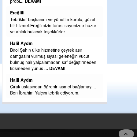
Sebahattin özarslan
Günaydın hayırlı sabahlar dilerim
tim kurulu, güzel
H BakiYüksel
sı sayenizde huzur
er
Hak hukuk adalet işte CHP Kemal Kılıçdaroğlu
babaocağı
çeyrek asır
Yeni parti için ereğli ilçe teşkilatımızı merak
eleneğin vücut
eder dururken asıl merakımız halk
saf değiştirmeden
kahramanlarımız ereğli aşkı ile yanıp tutuşan
MI
eeeğ
... DEVAMI
ısmet bağlamayı...
ediyorum.
5 no:2