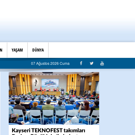
İN
YAŞAM
DÜNYA
anlığı’ndan belediyeye sert eleştiri: “Algı siyaseti değil, hizmet belediyeciliği”
07 Ağustos 2026 Cuma
Kayseri TEKNOFEST takımları