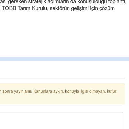
sı gereken stratejik adımların da konuşulduğu toplantı,
. TOBB Tarım Kurulu, sektörün gelişimi için çözüm
Cengiz GÜZEL
Başkana teşekkür Ederim 
senedir mendirekte Her yaz
terbiyesi Almamış pis insan
 sonra yayınlanır. Kanunlara aykırı, konuyla ilgisi olmayan, küfür
toplayıp Kon
... DEVAMI
Ereğlili
Ereğli Futbol Kulübünü Erde
düşünsün ve sahip çıksınla
özelleştirilmeseydi sponso