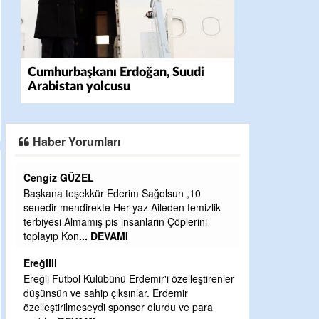
Cumhurbaşkanı Erdoğan, Suudi
Arabistan yolcusu
Haber Yorumları
CEVDET YILMAZ
Sağolsun ,10
GULDERE DERE ÇALIŞMALARI, SEKIZ YIL
 Aileden temizlik
ÖNCE ALKAYA TARAFINDAN BAŞLATILDI,
ların Çöplerini
ETRASFINDA YERLEŞİM YERI OLMAYAN
KISIMLARA DUVARLAR YAPILDI."BURADAK
...
DEVAMI
Şaban yavuz
mir'i özelleştirenler
r. Erdemir
Mekanı cennet olsun kederli ailesine Rabbim
r olurdu ve para
Sabri Celil ihsan eylesin