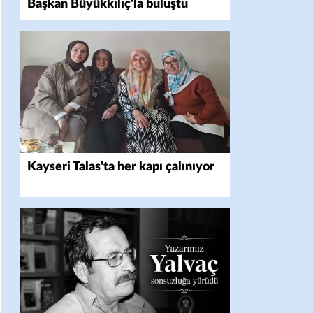
Başkan Büyükkılıç'la buluştu
Kayseri Talas'ta her kapı çalınıyor