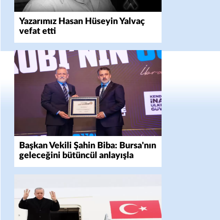
Yazarımız Hasan Hüseyin Yalvaç
vefat etti
Başkan Vekili Şahin Biba: Bursa'nın
geleceğini bütüncül anlayışla
planlıyoruz