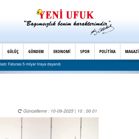
GÜLÜÇ
GÜNDEM
EKONOMİ
SPOR
POLİTİKA
MAGAZ
Son Dakika |
turası 5 milyar liraya dayandı
AK Parti Ereğli İlçe Başk
Güncelleme : 10-09-2025 | 10 : 00 01