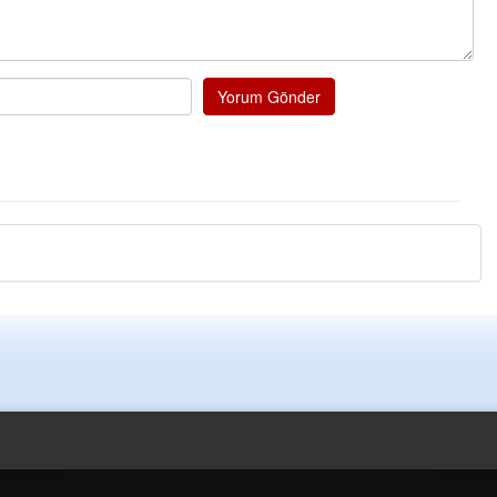
probl
... DEVAMI
Ereğlili
Tebrikler başkanım ve yöne
bir hizmet.Ereğlimizin tera
Yorum Gönder
ve ahlak bulacak teşekkürl
Halil Aydın
Birol Şahin ülke hizmetine 
damgasını vurmuş siyasi g
bulmuş hali yalpalamadan 
küsmeden yunus
... DEVA
Halil Aydın
Çırak ustasından öğrenir k
Ben İbrahim Yalçını tebrik 
Müftü Mahallesi Ateş Ahmet Sokak Cerrahoğlu İşmerkezi Kat:
Kdz.Ereğli/Zonguldak