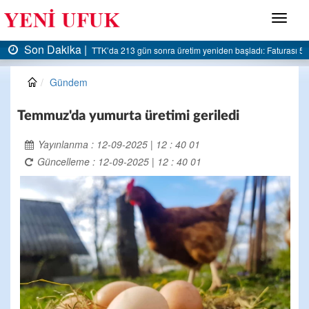
Menü
Son Dakika |
: Faturası 5 milyar liraya dayandı
AK Parti Ereğli İlçe Başkanlığı’ndan belediyeye ser
Gündem
Temmuz'da yumurta üretimi geriledi
Yayınlanma : 12-09-2025 | 12 : 40 01
Güncelleme : 12-09-2025 | 12 : 40 01