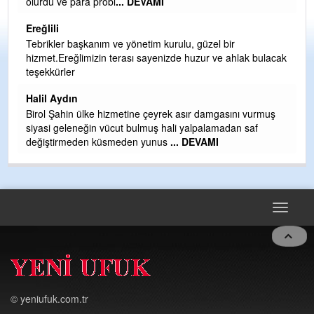
olurdu ve para probl
... DEVAMI
Me
ih
Ereğlili
S
Tebrikler başkanım ve yönetim kurulu, güzel bir
hizmet.Ereğlimizin terası sayenizde huzur ve ahlak bulacak
Gü
teşekkürler
H
Halil Aydın
H
Birol Şahin ülke hizmetine çeyrek asır damgasını vurmuş
siyasi geleneğin vücut bulmuş hali yalpalamadan saf
değiştirmeden küsmeden yunus
... DEVAMI
Toggle
navigat
© yeniufuk.com.tr