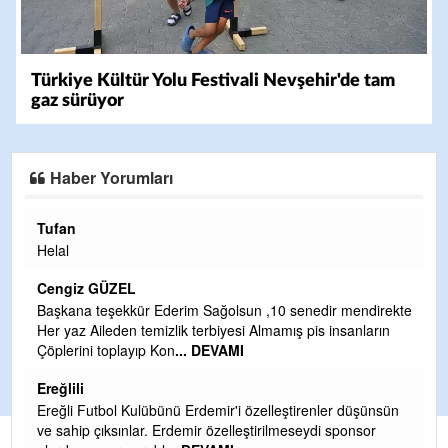
Türkiye Kültür Yolu Festivali Nevşehir'de tam
gaz sürüyor
Haber Yorumları
Tufan
H
Helal
Çı
Ya
Cengiz GÜZEL
C
Başkana teşekkür Ederim Sağolsun ,10 senedir mendirekte
Her yaz Aileden temizlik terbiyesi Almamış pis insanların
G
Çöplerini toplayıp Kon
... DEVAMI
T
O
Ereğlili
D
Ereğli Futbol Kulübünü Erdemir'i özelleştirenler düşünsün
Ş
ve sahip çıksınlar. Erdemir özelleştirilmeseydi sponsor