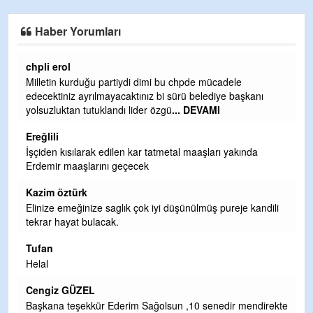
Haber Yorumları
Ereğlili
Ereğli Futbol Kulübünü Erdemir'i özelleştirenler düşünsün
ve sahip çıksınlar. Erdemir özelleştirilmeseydi sponsor
olurdu ve para probl
... DEVAMI
Ereğlili
Tebrikler başkanım ve yönetim kurulu, güzel bir
hizmet.Ereğlimizin terası sayenizde huzur ve ahlak bulacak
teşekkürler
Halil Aydın
ili
Birol Şahin ülke hizmetine çeyrek asır damgasını vurmuş
siyasi geleneğin vücut bulmuş hali yalpalamadan saf
değiştirmeden küsmeden yunus
... DEVAMI
Halil Aydın
Çırak ustasından öğrenir kısmet bağlamayı... Ben İbrahim
ekte
Yalçını tebrik ediyorum.