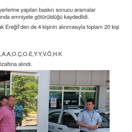
şyerlerine yapılan baskın sonucu aramalar
ında emniyete götürüldüğü kaydedildi.
k Ereğlİ'den de 4 kişinin alınmasıyla toplam 20 kişi
K,A.A,O.Ç,O.E,Y.Y,V.Ö,H.K
özaltına alındı.