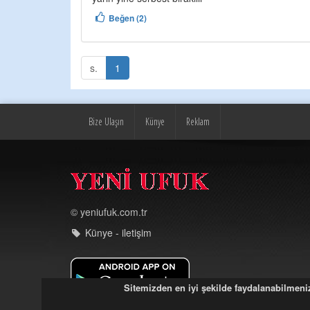
Beğen (2)
s.
1
Bize Ulaşın
Künye
Reklam
© yeniufuk.com.tr
Künye - iletişim
Sitemizden en iyi şekilde faydalanabilmeniz 