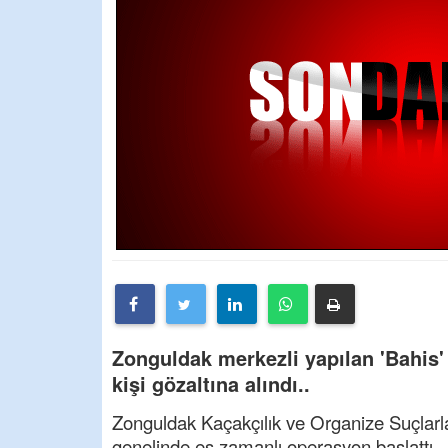
Zonguldak merkezli yapılan 'Bahis'
kişi gözaltına alındı..
Zonguldak Kaçakçılık ve Organize Suçlarl
genelinde eş zamanlı operasyon başlattı.