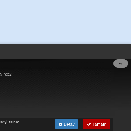
5 no:2
saylırsınız.
Detay
Tamam