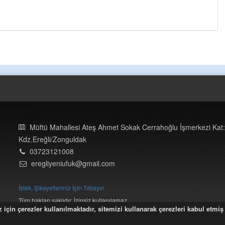
Müftü Mahallesi Ateş Ahmet Sokak Cerrahoğlu İşmerkezi Kat:
Kdz.Ereğli/Zonguldak
03723121008
eregliyeniufuk@gmail.com
İstek, Şikayetleriniz İçin Tıklayın
Tüm hakları saklıdır. İzinsiz kullanılamaz.
için çerezler kullanılmaktadır, sitemizi kullanarak çerezleri kabul etmiş 