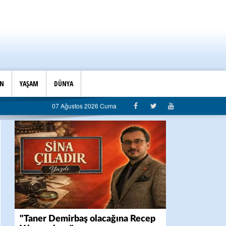
İN
YAŞAM
DÜNYA
diyeye sert eleştiri: “Algı siyaseti değil, hizmet belediyeciliği”
07 Ağustos 2026 Cuma
"Taner Demirbaş olacağına Recep