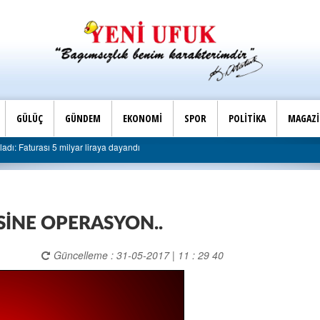
GÜLÜÇ
GÜNDEM
EKONOMİ
SPOR
POLİTİKA
MAGAZ
Son Dakika |
r liraya dayandı
AK Parti Ereğli İlçe Başkanlığı’ndan bele
ESİNE OPERASYON..
Güncelleme : 31-05-2017 | 11 : 29 40