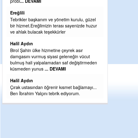
Sebahattin özarslan
Günaydın hayırlı sabahlar dilerim
rulu, güzel
H BakiYüksel
enizde huzur
Hak hukuk adalet işte CHP Kemal Kılıçdaroğlu
babaocağı
asır
Yeni parti için ereğli ilçe teşkilatımızı merak
n vücut
eder dururken asıl merakımız halk
ğiştirmeden
kahramanlarımız ereğli aşkı ile yanıp tutuşan
eeeğ
... DEVAMI
ağlamayı...
um.