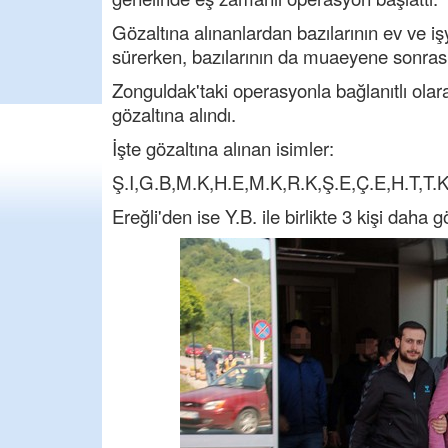
Gözaltına alınanlardan bazılarının ev ve i
sürerken, bazılarının da muaeyene sonras
Zonguldak'taki operasyonla bağlanıtlı olara
gözaltına alındı.
İşte gözaltına alınan isimler:
Ş.I,G.B,M.K,H.E,M.K,R.K,Ş.E,Ç.E,H.T,T.
Ereğli'den ise Y.B. ile birlikte 3 kişi daha g