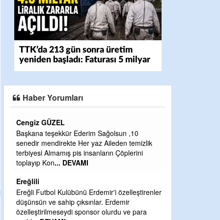
TTK’da 213 gün sonra üretim
yeniden başladı: Faturası 5 milyar
liraya dayandı
Haber Yorumları
CEVDET YILMAZ
un ,10
GULDERE DERE ÇALIŞMALARI, SEKIZ YIL
n temizlik
ÖNCE ALKAYA TARAFINDAN BAŞLATILDI,
öplerini
ETRASFINDA YERLEŞİM YERI OLMAYAN
KISIMLARA DUVARLAR YAPILDI."BURADAK
...
DEVAMI
Şaban yavuz
zelleştirenler
mir
Mekanı cennet olsun kederli ailesine Rabbim
u ve para
Sabri Celil ihsan eylesin