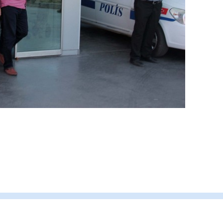
Cengiz GÜZEL
Başkana teşekkür Ederim Sağols
senedir mendirekte Her yaz Ailede
terbiyesi Almamış pis insanların Ç
toplayıp Kon
... DEVAMI
Ereğlili
Ereğli Futbol Kulübünü Erdemir'i ö
düşünsün ve sahip çıksınlar. Erde
özelleştirilmeseydi sponsor olurd