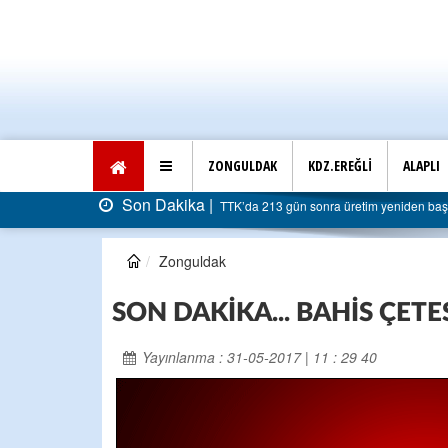
ZONGULDAK
KDZ.EREĞLİ
ALAPLI
Son Dakika |
TTK’da 213 gün sonra üretim yeniden başladı: Faturası 5 milya
Zonguldak
SON DAKİKA... BAHİS ÇET
Yayınlanma : 31-05-2017 | 11 : 29 40