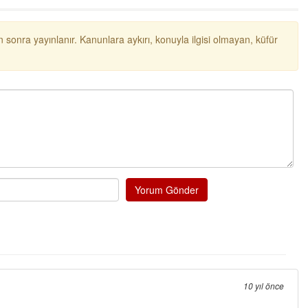
probl
... DEVAMI
Ereğlili
 sonra yayınlanır. Kanunlara aykırı, konuyla ilgisi olmayan, küfür
Tebrikler başkanım ve yönetim ku
bir hizmet.Ereğlimizin terası say
ve ahlak bulacak teşekkürler
Halil Aydın
Birol Şahin ülke hizmetine çeyrek 
damgasını vurmuş siyasi geleneği
bulmuş hali yalpalamadan saf de
küsmeden yunus
... DEVAMI
Halil Aydın
Yorum Gönder
Çırak ustasından öğrenir kısmet b
Ben İbrahim Yalçını tebrik ediyor
10 yıl önce