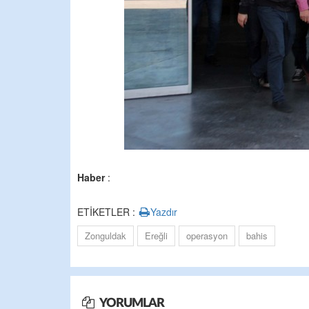
Haber
:
ETİKETLER :
Yazdır
Zonguldak
Ereğli
operasyon
bahis
YORUMLAR