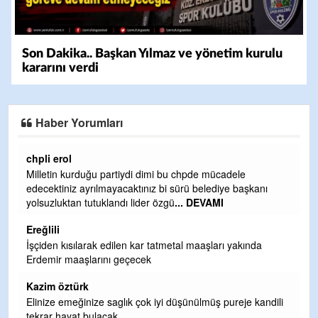
Son Dakika.. Başkan Yılmaz ve yönetim kurulu
kararını verdi
Haber Yorumları
Ereğlili
u chpde mücadele
Ereğli Futbol Kulübünü Erdemir'i özelleş
 sürü belediye başkanı
ve sahip çıksınlar. Erdemir özelleştirilm
ü
... DEVAMI
olurdu ve para probl
... DEVAMI
Ereğlili
etal maaşları yakında
Tebrikler başkanım ve yönetim kurulu, gü
hizmet.Ereğlimizin terası sayenizde huz
teşekkürler
Halil Aydın
düşünülmüş pureje kandili
Birol Şahin ülke hizmetine çeyrek asır 