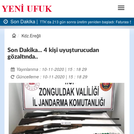
Menü
Son Dakika |
gün sonra üretim yeniden başladı: Faturası 5 milyar liraya dayandı
AK Parti Ereğli 
Kdz.Ereğli
Son Dakika... 4 kişi uyuşturucudan
gözaltında..
Yayınlanma : 10-11-2020 | 15 : 18 29
Güncelleme : 10-11-2020 | 15 : 18 29