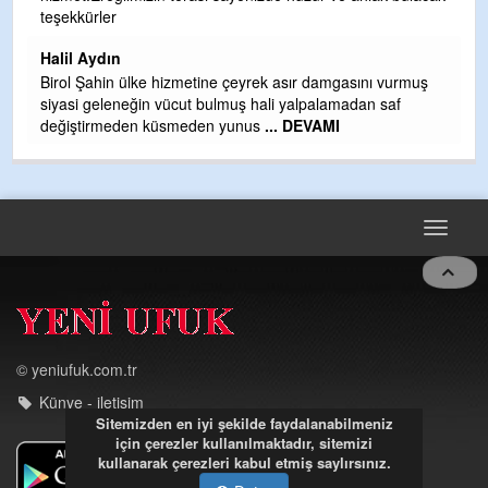
H BakiYüksel
Hak hukuk adalet işte CHP Kemal Kılıçdaroğlu
 vurmuş
saf
Toggle
navigat
© yeniufuk.com.tr
Künye - iletişim
Sitemizden en iyi şekilde faydalanabilmeniz
için çerezler kullanılmaktadır, sitemizi
kullanarak çerezleri kabul etmiş saylırsınız.
Müftü Mahallesi Ateş Ahmet Sokak Cerrahoğlu İşmerkezi