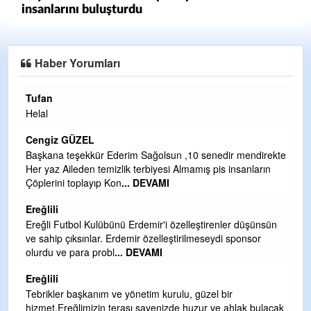
insanlarını buluşturdu
Haber Yorumları
Halil Aydın
Çırak ustasından öğrenir kısmet bağlamayı... Ben İbrahim
Yalçını tebrik ediyorum.
CEVDET YILMAZ
endirekte
nların
GULDERE DERE ÇALIŞMALARI, SEKIZ YIL ÖNCE ALKA
TARAFINDAN BAŞLATILDI, ETRASFINDA YERLEŞİM YER
OLMAYAN KISIMLARA DUVARLAR YAPILDI."BURADAK
...
DEVAMI
düşünsün
Şaban yavuz
nsor
Mekanı cennet olsun kederli ailesine Rabbim Sabri Celil
ihsan eylesin
Sebahattin özarslan
k bulacak
Günaydın hayırlı sabahlar dilerim