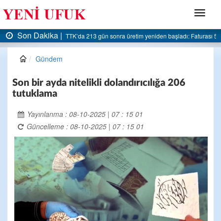
Menü
Son Dakika |
turası 5 milyar liraya dayandı
AK Parti Ereğli İlçe Başkanlığı’ndan belediyeye sert el
Gündem
Son bir ayda nitelikli dolandırıcılığa 206
tutuklama
Yayınlanma : 08-10-2025 | 07 : 15 01
Güncelleme : 08-10-2025 | 07 : 15 01