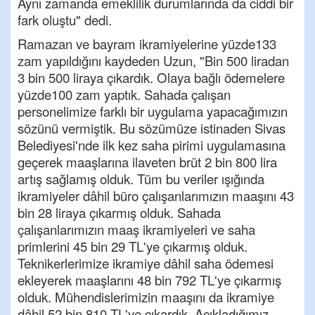
Aynı zamanda emeklilik durumlarında da ciddi bir
fark oluştu" dedi.
Ramazan ve bayram ikramiyelerine yüzde133
zam yapıldığını kaydeden Uzun, "Bin 500 liradan
3 bin 500 liraya çıkardık. Olaya bağlı ödemelere
yüzde100 zam yaptık. Sahada çalışan
personelimize farklı bir uygulama yapacağımızın
sözünü vermiştik. Bu sözümüze istinaden Sivas
Belediyesi'nde ilk kez saha pirimi uygulamasına
geçerek maaşlarına ilaveten brüt 2 bin 800 lira
artış sağlamış olduk. Tüm bu veriler ışığında
ikramiyeler dâhil büro çalışanlarımızın maaşını 43
bin 28 liraya çıkarmış olduk. Sahada
çalışanlarımızın maaş ikramiyeleri ve saha
primlerini 45 bin 29 TL'ye çıkarmış olduk.
Teknikerlerimize ikramiye dâhil saha ödemesi
ekleyerek maaşlarını 48 bin 792 TL'ye çıkarmış
olduk. Mühendislerimizin maaşını da ikramiye
dâhil 52 bin 810 TL'ye çıkardık. Açıkladığımız