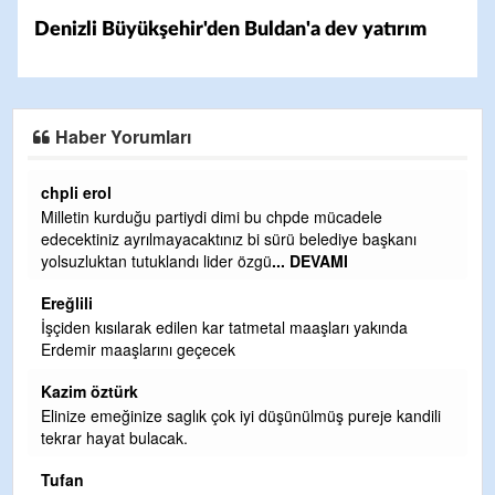
Denizli Büyükşehir'den Buldan'a dev yatırım
Haber Yorumları
Ereğlili
Ereğli Futbol Kulübünü Erdemir'i özelleştirenler düşünsün
ve sahip çıksınlar. Erdemir özelleştirilmeseydi sponsor
olurdu ve para probl
... DEVAMI
Ereğlili
Tebrikler başkanım ve yönetim kurulu, güzel bir
hizmet.Ereğlimizin terası sayenizde huzur ve ahlak bulacak
teşekkürler
Halil Aydın
ili
Birol Şahin ülke hizmetine çeyrek asır damgasını vurmuş
siyasi geleneğin vücut bulmuş hali yalpalamadan saf
değiştirmeden küsmeden yunus
... DEVAMI