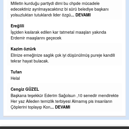
Milletin kurduğu partiydi dimi bu chpde mücadele
Er
edecektiniz ayrılmayacaktınız bi sürü belediye başkanı
ve
yolsuzluktan tutuklandı lider özgü
... DEVAMI
ol
Ereğlili
Er
İşçiden kısılarak edilen kar tatmetal maaşları yakında
Te
Erdemir maaşlarını geçecek
hi
te
Kazim öztürk
H
Elinize emeğinize saglık çok iyi düşünülmüş pureje kandili
tekrar hayat bulacak.
Bi
si
Tufan
d
Helal
H
Cengiz GÜZEL
Çı
Başkana teşekkür Ederim Sağolsun ,10 senedir mendirekte
Ya
Her yaz Aileden temizlik terbiyesi Almamış pis insanların
C
Çöplerini toplayıp Kon
... DEVAMI
G
T
O