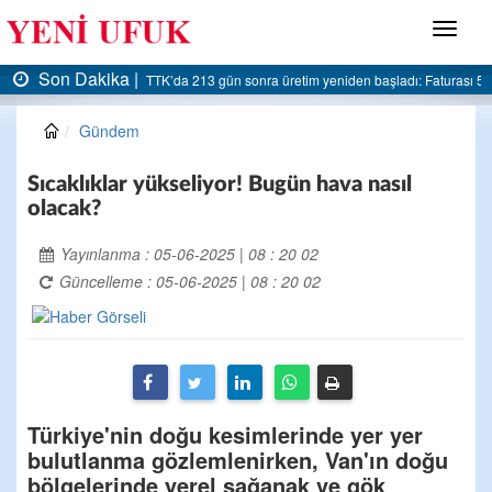
Menü
ka |
Son Dakika
TTK’da 213 gün sonra üretim yeniden başladı: Faturası 5 milyar liraya dayan
Gündem
Sıcaklıklar yükseliyor! Bugün hava nasıl
olacak?
Yayınlanma : 05-06-2025 | 08 : 20 02
Güncelleme : 05-06-2025 | 08 : 20 02
Türkiye'nin doğu kesimlerinde yer yer
bulutlanma gözlemlenirken, Van'ın doğu
bölgelerinde yerel sağanak ve gök