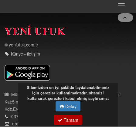
D
Toggle
navigat
© yeniufuk.com.tr
Künye - iletişim
Sitemizden en iyi şekilde faydalanabilmeniz
için çerezler kullanılmaktadır, sitemizi
Müftü Mahallesi Ateş Ahmet Sokak Cerrahoğlu İşmerkezi
kullanarak çerezleri kabul etmiş saylırsınız.
Kat:5 no:2
Detay
Kdz.Ereğli/Zonguldak
03723121008
Tamam
eregliyeniufuk@gmail.com