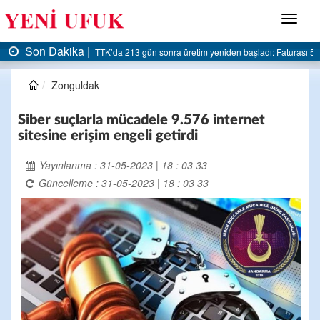
Menü
Son Dakika |
şladı: Faturası 5 milyar liraya dayandı
AK Parti Ereğli İlçe Başkanlığı’ndan belediyey
Zonguldak
Siber suçlarla mücadele 9.576 internet
sitesine erişim engeli getirdi
Yayınlanma : 31-05-2023 | 18 : 03 33
Güncelleme : 31-05-2023 | 18 : 03 33