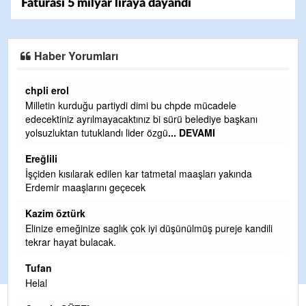
Faturası 5 milyar liraya dayandı
Haber Yorumları
Ereğlili
Ereğli Futbol Kulübünü Erdemir'i özelleştirenler düşünsün
ve sahip çıksınlar. Erdemir özelleştirilmeseydi sponsor
olurdu ve para probl
... DEVAMI
Ereğlili
Tebrikler başkanım ve yönetim kurulu, güzel bir
hizmet.Ereğlimizin terası sayenizde huzur ve ahlak bulacak
teşekkürler
Halil Aydın
dili
Birol Şahin ülke hizmetine çeyrek asır damgasını vurmuş
siyasi geleneğin vücut bulmuş hali yalpalamadan saf
değiştirmeden küsmeden yunus
... DEVAMI
Halil Aydın