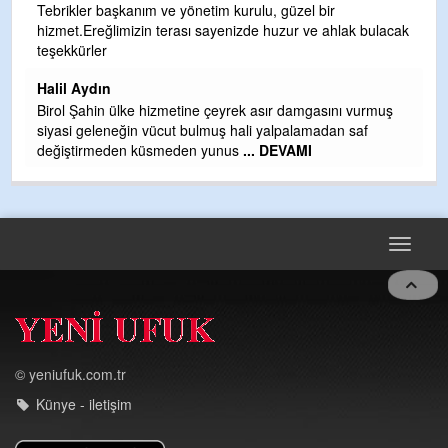
S
Tebrikler başkanım ve yönetim kurulu, güzel bir
hizmet.Ereğlimizin terası sayenizde huzur ve ahlak bulacak
Gü
teşekkürler
H
Halil Aydın
H
Birol Şahin ülke hizmetine çeyrek asır damgasını vurmuş
siyasi geleneğin vücut bulmuş hali yalpalamadan saf
değiştirmeden küsmeden yunus
... DEVAMI
Toggle
navigat
© yeniufuk.com.tr
Künye - iletişim