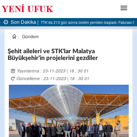
Menü
Son Dakika |
 5 milyar liraya dayandı
AK Parti Ereğli İlçe Başkanlığı’ndan belediyeye sert eleştiri
Gündem
Şehit aileleri ve STK'lar Malatya
Büyükşehir'in projelerini gezdiler
Yayınlanma : 23-11-2023 | 18 : 30 01
Güncelleme : 23-11-2023 | 18 : 30 01