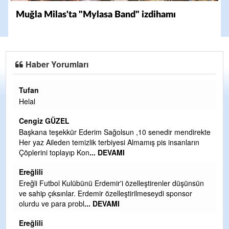
Muğla Milas'ta "Mylasa Band" izdihamı
Haber Yorumları
Tufan
H
Helal
Çı
Ya
Cengiz GÜZEL
C
Başkana teşekkür Ederim Sağolsun ,10 senedir mendirekte
Her yaz Aileden temizlik terbiyesi Almamış pis insanların
G
Çöplerini toplayıp Kon
... DEVAMI
T
O
Ereğlili
D
Ereğli Futbol Kulübünü Erdemir'i özelleştirenler düşünsün
Ş
ve sahip çıksınlar. Erdemir özelleştirilmeseydi sponsor
olurdu ve para probl
... DEVAMI
Me
ih
Ereğlili