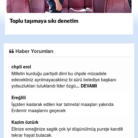
Toplu taşımaya sıkı denetim
Haber Yorumları
chpli erol
Er
Milletin kurduğu partiydi dimi bu chpde mücadele
Er
edecektiniz ayrılmayacaktınız bi sürü belediye başkanı
ve
yolsuzluktan tutuklandı lider özgü
... DEVAMI
ol
Ereğlili
Er
İşçiden kısılarak edilen kar tatmetal maaşları yakında
Te
Erdemir maaşlarını geçecek
hi
te
Kazim öztürk
H
Elinize emeğinize saglık çok iyi düşünülmüş pureje kandili
tekrar hayat bulacak.
Bi