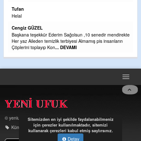
si
Tufan
d
Helal
H
Cengiz GÜZEL
Çı
Başkana teşekkür Ederim Sağolsun ,10 senedir mendirekte
Ya
Her yaz Aileden temizlik terbiyesi Almamış pis insanların
C
Çöplerini toplayıp Kon
... DEVAMI
G
T
O
D
Toggle
navigat
© yeniufuk.com.tr
Sitemizden en iyi şekilde faydalanabilmeniz
için çerezler kullanılmaktadır, sitemizi
Künye - iletişim
kullanarak çerezleri kabul etmiş saylırsınız.
Detay