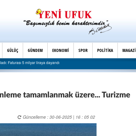
GÜLÜÇ
GÜNDEM
EKONOMİ
SPOR
POLİTİKA
MAGAZ
dan belediyeye sert eleştiri: “Algı siyaseti değil, hizmet belediyeciliği”
enleme tamamlanmak üzere... Turizme
Güncelleme : 30-06-2025 | 16 : 05 02