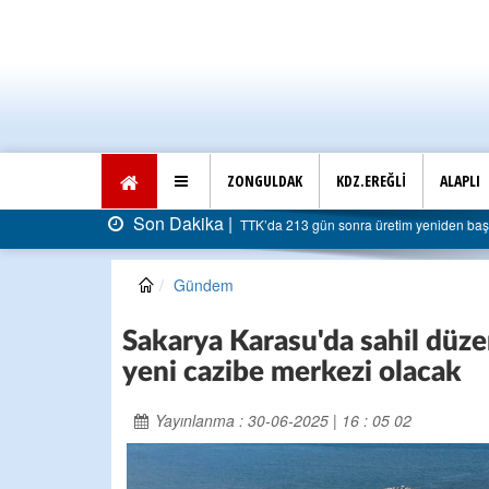
ZONGULDAK
KDZ.EREĞLİ
ALAPLI
Son Dakika |
5 milyar liraya dayandı
AK Parti Ereğli İlçe Başkanlığı’n
Gündem
Sakarya Karasu'da sahil düz
yeni cazibe merkezi olacak
Yayınlanma : 30-06-2025 | 16 : 05 02