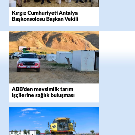
Kırgız Cumhuriyeti Antalya
Başkonsolosu Başkan Vekili
Özdemir'i ziyaret etti
ABB'den mevsimlik tarım
işçilerine sağlık buluşması