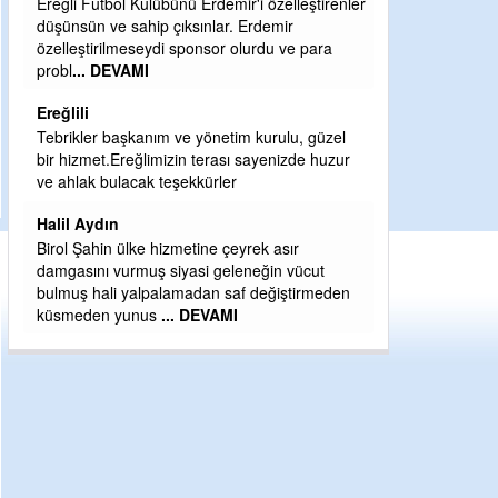
Ereğli Futbol Kulübünü Erdemir'i özelleştirenler
Şaban yavuz
düşünsün ve sahip çıksınlar. Erdemir
özelleştirilmeseydi sponsor olurdu ve para
Mekanı cennet ol
probl
... DEVAMI
Sabri Celil ihsan 
Ereğlili
Sebahattin özar
Tebrikler başkanım ve yönetim kurulu, güzel
Günaydın hayırlı 
bir hizmet.Ereğlimizin terası sayenizde huzur
H BakiYüksel
ve ahlak bulacak teşekkürler
Hak hukuk adalet
Halil Aydın
Birol Şahin ülke hizmetine çeyrek asır
damgasını vurmuş siyasi geleneğin vücut
bulmuş hali yalpalamadan saf değiştirmeden
küsmeden yunus
... DEVAMI