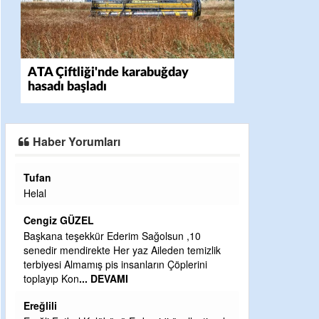
ATA Çiftliği'nde karabuğday
hasadı başladı
Haber Yorumları
Tufan
Halil Aydın
Helal
Çırak ustasından
Ben İbrahim Yalçı
Cengiz GÜZEL
CEVDET YILMA
Başkana teşekkür Ederim Sağolsun ,10
senedir mendirekte Her yaz Aileden temizlik
GULDERE DERE 
terbiyesi Almamış pis insanların Çöplerini
ÖNCE ALKAYA T
toplayıp Kon
... DEVAMI
ETRASFINDA Y
KISIMLARA DUV
Ereğlili
DEVAMI