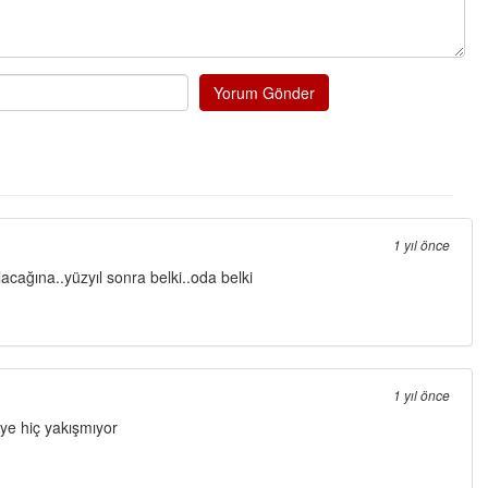
Yorum Gönder
1 yıl önce
cağına..yüzyıl sonra belki..oda belki
1 yıl önce
iye hiç yakışmıyor