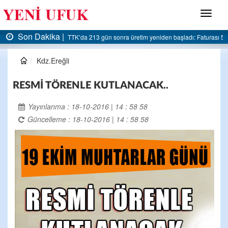
Menü
Son Dakika |
şladı: Faturası 5 milyar liraya dayandı
AK Parti Ereğli İlçe Başkanlığı’ndan belediyey
Kdz.Ereğli
RESMİ TÖRENLE KUTLANACAK..
Yayınlanma : 18-10-2016 | 14 : 58 58
Güncelleme : 18-10-2016 | 14 : 58 58