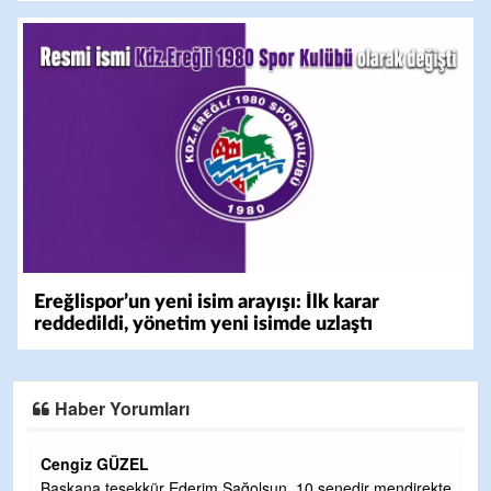
Ereğlispor’un yeni isim arayışı: İlk karar
reddedildi, yönetim yeni isimde uzlaştı
Haber Yorumları
CEVDET YILMAZ
mendirekte
GULDERE DERE ÇALIŞMALARI, SEKIZ YIL ÖNCE ALK