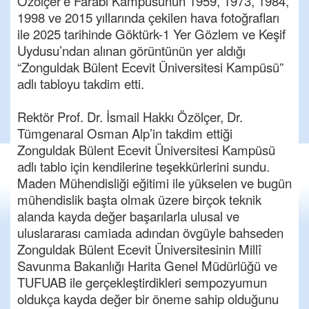
Özölçer’e Farabi Kampüsünün 1959, 1973, 1984,
1998 ve 2015 yıllarında çekilen hava fotoğrafları
ile 2025 tarihinde Göktürk-1 Yer Gözlem ve Keşif
Uydusu’ndan alınan görüntünün yer aldığı
“Zonguldak Bülent Ecevit Üniversitesi Kampüsü”
adlı tabloyu takdim etti.
Rektör Prof. Dr. İsmail Hakkı Özölçer, Dr.
Tümgenaral Osman Alp’in takdim ettiği
Zonguldak Bülent Ecevit Üniversitesi Kampüsü
adlı tablo için kendilerine teşekkürlerini sundu.
Maden Mühendisliği eğitimi ile yükselen ve bugün
mühendislik başta olmak üzere birçok teknik
alanda kayda değer başarılarla ulusal ve
uluslararası camiada adından övgüyle bahseden
Zonguldak Bülent Ecevit Üniversitesinin Millî
Savunma Bakanlığı Harita Genel Müdürlüğü ve
TUFUAB ile gerçekleştirdikleri sempozyumun
oldukça kayda değer bir öneme sahip olduğunu