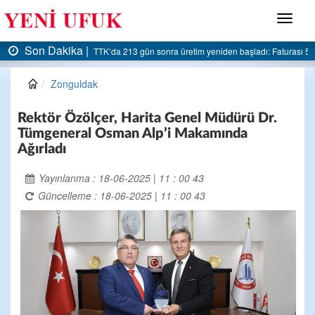
Menü
Son Dakika |
AK Parti Ereğli İlçe Başkanlığı’ndan belediyeye sert eleştiri:
Zonguldak
Rektör Özölçer, Harita Genel Müdürü Dr.
Tümgeneral Osman Alp’i Makamında
Ağırladı
Yayınlanma : 18-06-2025 | 11 : 00 43
Güncelleme : 18-06-2025 | 11 : 00 43