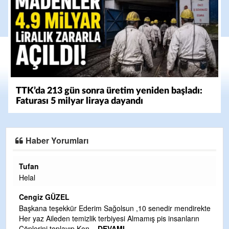
TTK’da 213 gün sonra üretim yeniden başladı:
Faturası 5 milyar liraya dayandı
Haber Yorumları
Halil Aydın
Çırak ustasından öğrenir kısmet bağlamayı... Ben İbrahim
Yalçını tebrik ediyorum.
CEVDET YILMAZ
kte
GULDERE DERE ÇALIŞMALARI, SEKIZ YIL ÖNCE ALKAYA
TARAFINDAN BAŞLATILDI, ETRASFINDA YERLEŞİM YERI