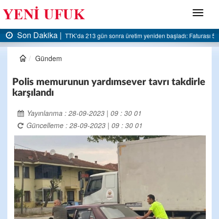
Menü
Son Dakika |
sonra üretim yeniden başladı: Faturası 5 milyar liraya dayandı
AK Parti Ereğli İlçe
Gündem
Polis memurunun yardımsever tavrı takdirle
karşılandı
Yayınlanma : 28-09-2023 | 09 : 30 01
Güncelleme : 28-09-2023 | 09 : 30 01