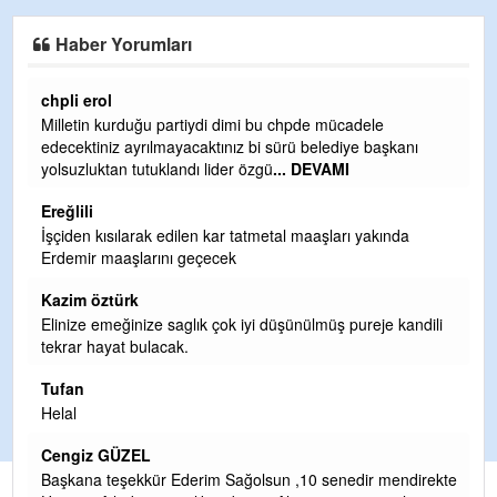
Haber Yorumları
Ereğlili
e
Ereğli Futbol Kulübünü Erdemir'i özelleştirenler düşüns
aşkanı
ve sahip çıksınlar. Erdemir özelleştirilmeseydi sponsor
olurdu ve para probl
... DEVAMI
Ereğlili
kında
Tebrikler başkanım ve yönetim kurulu, güzel bir
hizmet.Ereğlimizin terası sayenizde huzur ve ahlak bula
teşekkürler
Halil Aydın
je kandili
Birol Şahin ülke hizmetine çeyrek asır damgasını vurmu
siyasi geleneğin vücut bulmuş hali yalpalamadan saf
değiştirmeden küsmeden yunus
... DEVAMI
Halil Aydın
Çırak ustasından öğrenir kısmet bağlamayı... Ben İbrah
 mendirekte
Yalçını tebrik ediyorum.