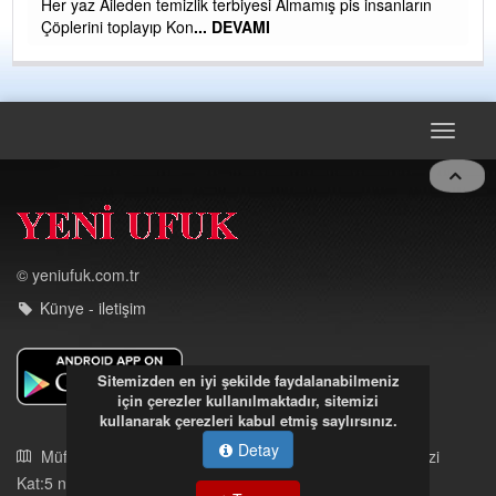
sanların
CEVDET YILMAZ
GULDERE DERE ÇALIŞMALARI, SEKIZ YIL ÖNCE ALK
TARAFINDAN BAŞLATILDI, ETRASFINDA YERLEŞİM Y
OLMAYAN KISIMLARA DUVARLAR YAPILDI."BURADAK
DEVAMI
Toggle
navigat
© yeniufuk.com.tr
Sitemizden en iyi şekilde faydalanabilmeniz
Künye - iletişim
için çerezler kullanılmaktadır, sitemizi
kullanarak çerezleri kabul etmiş saylırsınız.
Detay