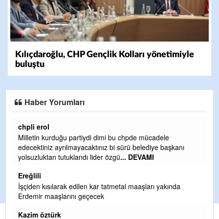
Kılıçdaroğlu, CHP Gençlik Kolları yönetimiyle
buluştu
Haber Yorumları
pli erol
Ereğlili
lletin kurduğu partiydi dimi bu chpde mücadele
Ereğli Fut
ecektiniz ayrılmayacaktınız bi sürü belediye başkanı
ve sahip ç
lsuzluktan tutuklandı lider özgü
... DEVAMI
olurdu ve 
eğlili
Ereğlili
çiden kısılarak edilen kar tatmetal maaşları yakında
Tebrikler 
demir maaşlarını geçecek
hizmet.Ere
teşekkürle
zim öztürk