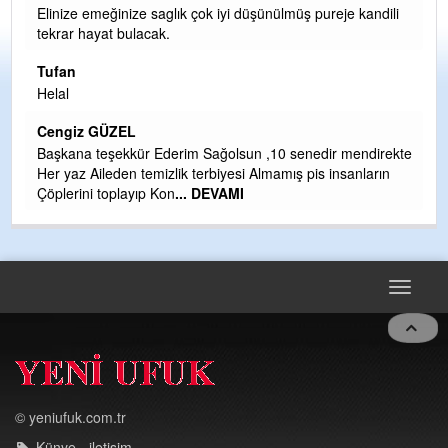
Halil Aydı
inize emeğinize saglık çok iyi düşünülmüş pureje kandili
krar hayat bulacak.
Birol Şahi
siyasi gel
fan
değiştirm
lal
Halil Aydı
ngiz GÜZEL
Çırak usta
şkana teşekkür Ederim Sağolsun ,10 senedir mendirekte
Yalçını teb
r yaz Aileden temizlik terbiyesi Almamış pis insanların
CEVDET 
plerini toplayıp Kon
... DEVAMI
GULDERE 
TARAFIND
OLMAYAN 
DEVAMI
Toggle
navigat
© yeniufuk.com.tr