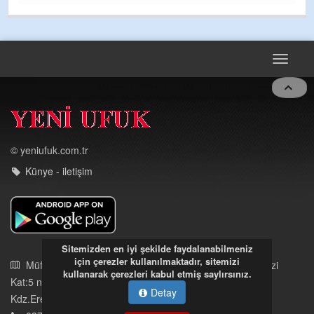
GULDERE DERE ÇALIŞMALARI, SEKIZ YIL ÖNCE ALKAYA
TARAFINDAN BAŞLATILDI, ETRASFINDA YERLEŞİM YERI
OLMAYAN KISIMLARA DUVARLAR YAPILDI."BURADAK
...
DEVAMI
Toggle
navigat
© yeniufuk.com.tr
Künye - iletişim
Sitemizden en iyi şekilde faydalanabilmeniz
için çerezler kullanılmaktadır, sitemizi
kullanarak çerezleri kabul etmiş saylırsınız.
Detay