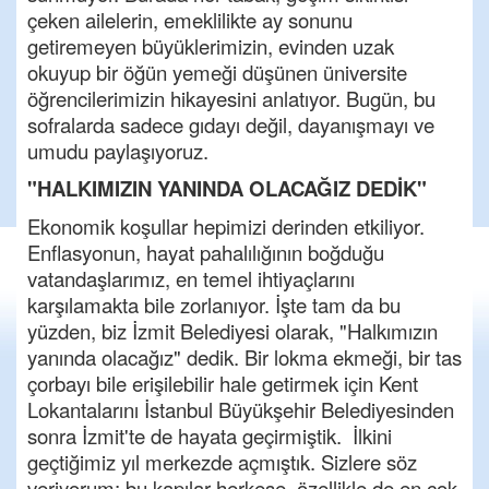
çeken ailelerin, emeklilikte ay sonunu
getiremeyen büyüklerimizin, evinden uzak
okuyup bir öğün yemeği düşünen üniversite
öğrencilerimizin hikayesini anlatıyor. Bugün, bu
sofralarda sadece gıdayı değil, dayanışmayı ve
umudu paylaşıyoruz.
"HALKIMIZIN YANINDA OLACAĞIZ DEDİK"
Ekonomik koşullar hepimizi derinden etkiliyor.
Enflasyonun, hayat pahalılığının boğduğu
vatandaşlarımız, en temel ihtiyaçlarını
karşılamakta bile zorlanıyor. İşte tam da bu
yüzden, biz İzmit Belediyesi olarak, "Halkımızın
yanında olacağız" dedik. Bir lokma ekmeği, bir tas
çorbayı bile erişilebilir hale getirmek için Kent
Lokantalarını İstanbul Büyükşehir Belediyesinden
sonra İzmit'te de hayata geçirmiştik. İlkini
geçtiğimiz yıl merkezde açmıştık. Sizlere söz
veriyorum; bu kapılar herkese, özellikle de en çok