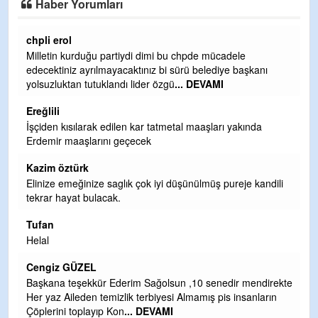
Haber Yorumları
Ereğlili
Ereğli Futbol Kulübünü Erdemir'i özelleştirenler düşünsün
ve sahip çıksınlar. Erdemir özelleştirilmeseydi sponsor
olurdu ve para probl
... DEVAMI
Ereğlili
Tebrikler başkanım ve yönetim kurulu, güzel bir
hizmet.Ereğlimizin terası sayenizde huzur ve ahlak bulacak
teşekkürler
Halil Aydın
li
Birol Şahin ülke hizmetine çeyrek asır damgasını vurmuş
siyasi geleneğin vücut bulmuş hali yalpalamadan saf
değiştirmeden küsmeden yunus
... DEVAMI
Halil Aydın
Çırak ustasından öğrenir kısmet bağlamayı... Ben İbrahim
ekte
Yalçını tebrik ediyorum.
n
CEVDET YILMAZ