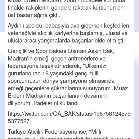
finalde rakiplerini geride bırakarak kürsünün en
üst basamağına çıktı.
Aydınlı sporcu, babasıyla ava giderken keşfedilen
yeteneğiyle atıcılık kariyerine başlamış, ulusal ve
uluslararası yarışmalarda başarılar elde etmişti.
Gençlik ve Spor Bakanı Osman Aşkın Bak,
Madran'ın emeği geçen antrenörlere ve
federasyona teşekkür ederek, "Ülkemizi
gururlandıran 16 yaşındaki genç milli
sporcumuzun dünya şampiyonu olmasında
emeği geçenlere şükranlarımı sunuyorum. Muaz
Erdem Madran'ın başarılarının devamını
diliyorum" ifadelerini kullandı.
https://twitter.com/OA_BAK/status/196758124579
5377527
Türkiye Atıcılık Federasyonu ise, "Milli
sporcumuzu ülkemize yaşattığı bu büyük gurur ve