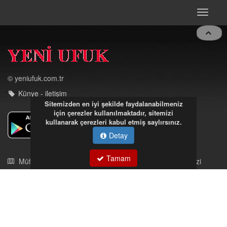
DEVAMI
Toggle
navigat
Sitemizden en iyi şekilde faydalanabilmeniz
için çerezler kullanılmaktadır, sitemizi
© yeniufuk.com.tr
kullanarak çerezleri kabul etmiş saylırsınız.
Künye - iletişim
Detay
Tamam
Müftü Mahallesi Ateş Ahmet Sokak Cerrahoğlu İşmerkezi
Kat:5 no:2
Kdz.Ereğli/Zonguldak