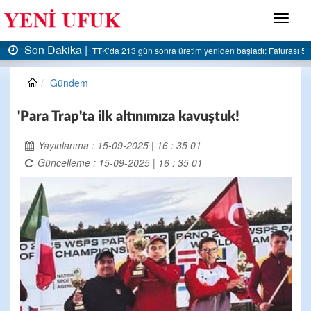
Menü
Son Dakika |
: Faturası 5 milyar liraya dayandı
AK Parti Ereğli İlçe Başkanlığı’ndan belediyeye ser
Gündem
'Para Trap'ta ilk altınımıza kavuştuk!
Yayınlanma : 15-09-2025 | 16 : 35 01
Güncelleme : 15-09-2025 | 16 : 35 01