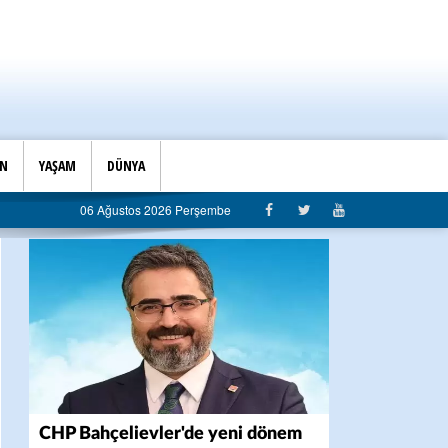
İN
YAŞAM
DÜNYA
şkanlığı’ndan belediyeye sert eleştiri: “Algı siyaseti değil, hizmet belediyeciliği”
06 Ağustos 2026 Perşembe
CHP Bahçelievler'de yeni dönem