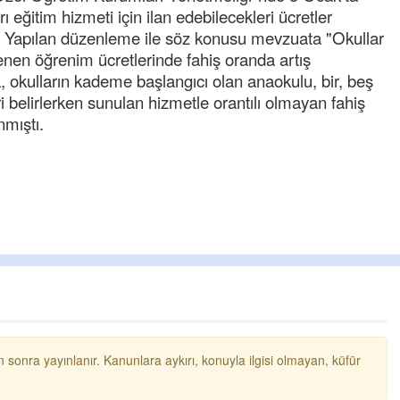
ı eğitim hizmeti için ilan edebilecekleri ücretler
i. Yapılan düzenleme ile söz konusu mevzuata "Okullar
lenen öğrenim ücretlerinde fahiş oranda artış
 okulların kademe başlangıcı olan anaokulu, bir, beş
 belirlerken sunulan hizmetle orantılı olmayan fahiş
nmıştı.
Cengiz GÜZEL
Başkana teşekkür Eder
senedir mendirekte Her 
terbiyesi Almamış pis in
toplayıp Kon
... DEVAMI
Ereğlili
Ereğli Futbol Kulübünü E
 sonra yayınlanır. Kanunlara aykırı, konuyla ilgisi olmayan, küfür
düşünsün ve sahip çıksı
özelleştirilmeseydi spo