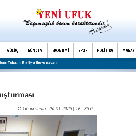
GÜLÜÇ
GÜNDEM
EKONOMİ
SPOR
POLİTİKA
MAGAZ
Son Dakika |
Faturası 5 milyar liraya dayandı
AK Parti Ereğli İlçe Ba
oruşturması
Güncelleme : 20-01-2025 | 16 : 35 01