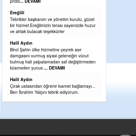
Sebahattin özarslan
Günaydın hayırlı sabahlar dilerim
yönetim kurulu, güzel
H BakiYüksel
terası sayenizde huzur
ürler
Hak hukuk adalet işte CHP Kemal Kılıçdaroğ
babaocağı
ine çeyrek asır
Yeni parti için ereğli ilçe teşkilatımızı merak
i geleneğin vücut
eder dururken asıl merakımız halk
an saf değiştirmeden
kahramanlarımız ereğli aşkı ile yanıp tutuşan
EVAMI
eeeğ
... DEVAMI
r kısmet bağlamayı...
rik ediyorum.