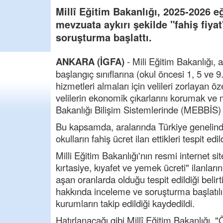
Millî Eğitim Bakanlığı, 2025-2026 eğ
mevzuata aykırı şekilde "fahiş fiyat
soruşturma başlattı.
ANKARA (İGFA)
- Mili Eğitim Bakanlığı, 
başlangıç sınıflarına (okul öncesi 1, 5 ve 9.
hizmetleri almaları için velileri zorlayan öz
velilerin ekonomik çıkarlarını korumak ve 
Bakanlığı Bilişim Sistemlerinde (MEBBİS) yer
Bu kapsamda, aralarında Türkiye genelinde
okulların fahiş ücret ilan ettikleri tespit edil
Milli Eğitim Bakanlığı'nın resmi internet si
kırtasiye, kıyafet ve yemek ücreti" ilanların
aşan oranlarda olduğu tespit edildiği belirt
hakkında inceleme ve soruşturma başlatılır
kurumların takip edildiği kaydedildi.
Hatırlanacağı gibi Millî Eğitim Bakanlığı