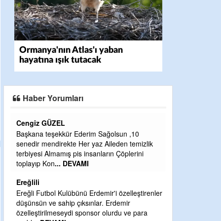
Ormanya'nın Atlas'ı yaban
hayatına ışık tutacak
Haber Yorumları
CEVDET YILMAZ
im Sağolsun ,10
GULDERE DERE ÇALIŞMALARI, SEKIZ YIL
yaz Aileden temizlik
ÖNCE ALKAYA TARAFINDAN BAŞLATILDI,
sanların Çöplerini
ETRASFINDA YERLEŞİM YERI OLMAYAN
KISIMLARA DUVARLAR YAPILDI."BURADA
DEVAMI
Şaban yavuz
rdemir'i özelleştirenler
nlar. Erdemir
Mekanı cennet olsun kederli ailesine Rabbi
nsor olurdu ve para
Sabri Celil ihsan eylesin