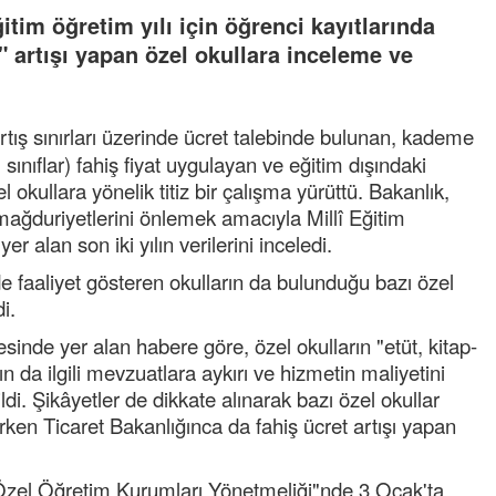
itim öğretim yılı için öğrenci kayıtlarında
" artışı yapan özel okullara inceleme ve
artış sınırları üzerinde ücret talebinde bulunan, kademe
 sınıflar) fahiş fiyat uygulayan ve eğitim dışındaki
el okullara yönelik titiz bir çalışma yürüttü. Bakanlık,
mağduriyetlerini önlemek amacıyla Millî Eğitim
 alan son iki yılın verilerini inceledi.
 faaliyet gösteren okulların da bulunduğu bazı özel
di.
tesinde yer alan habere göre, özel okulların "etüt, kitap-
ın da ilgili mevzuatlara aykırı ve hizmetin maliyetini
ildi. Şikâyetler de dikkate alınarak bazı özel okullar
ken Ticaret Bakanlığınca da fahiş ücret artışı yapan
, "Özel Öğretim Kurumları Yönetmeliği"nde 3 Ocak'ta