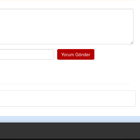
probl
... DEVAMI
Ereğlili
Tebrikler başkanım ve 
bir hizmet.Ereğlimizin 
ve ahlak bulacak teşekk
Halil Aydın
Birol Şahin ülke hizmet
Yorum Gönder
damgasını vurmuş siyas
bulmuş hali yalpalamad
küsmeden yunus
... D
Halil Aydın
Çırak ustasından öğreni
Ben İbrahim Yalçını teb