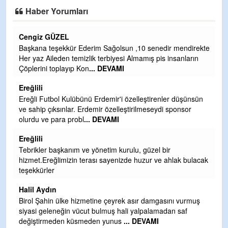
Haber Yorumları
Cengiz GÜZEL
C
Başkana teşekkür Ederim Sağolsun ,10 senedir mendirekte
G
Her yaz Aileden temizlik terbiyesi Almamış pis insanların
T
Çöplerini toplayıp Kon
... DEVAMI
O
D
Ereğlili
Ş
Ereğli Futbol Kulübünü Erdemir'i özelleştirenler düşünsün
ve sahip çıksınlar. Erdemir özelleştirilmeseydi sponsor
Me
olurdu ve para probl
... DEVAMI
ih
Ereğlili
S
Tebrikler başkanım ve yönetim kurulu, güzel bir
Gü
hizmet.Ereğlimizin terası sayenizde huzur ve ahlak bulacak
H
teşekkürler
H
Halil Aydın
b
Birol Şahin ülke hizmetine çeyrek asır damgasını vurmuş
siyasi geleneğin vücut bulmuş hali yalpalamadan saf
Ye
değiştirmeden küsmeden yunus
... DEVAMI
as