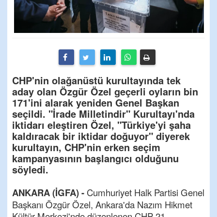
CHP'nin olağanüstü kurultayında tek
aday olan Özgür Özel geçerli oyların bin
171'ini alarak yeniden Genel Başkan
seçildi. "İrade Milletindir" Kurultayı'nda
iktidarı eleştiren Özel, "Türkiye'yi şaha
kaldıracak bir iktidar doğuyor" diyerek
kurultayın, CHP'nin erken seçim
kampanyasının başlangıcı olduğunu
söyledi.
ANKARA (İGFA) -
Cumhuriyet Halk Partisi Genel
Başkanı Özgür Özel, Ankara'da Nazım Hikmet
Kültür Merkezi'nde düzenlenen CHP 21.