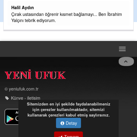
t
Halil Aydın
Çırak ustasından öğrenir kısmet bağlamayı... Ben İbrahim
Yalçını tebrik ediyorum.
Toggle
navigat
© yeniufuk.com.tr
Künye - iletişim
Sitemizden en iyi şekilde faydalanabilmeniz
için çerezler kullanılmaktadır, sitemizi
kullanarak çerezleri kabul etmiş saylırsınız.
Detay
Tamam