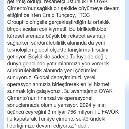
getirmiş olduğu rekabetçi üstünlük ile OYAK
Çimento'nunsağlıklı bir şekilde büyümeye devam
ettiğini belirten Eralp Tunçsoy, "TCC
GroupHoldingsile gerçekleştirdiğimiz ortaklık
birçok açıdan çok kıymetli. Bu birliktelikbize
küresel arenada büyük bir rekabet avantajı
sağlarken sürdürülebilirlik alanında da yeni
teknolojileri global ölçekte tanıştırma fırsatını
getiriyor. Böylelikle sadece Türkiye'de değil,
dünya genelinde yatırımlarımıza yön vererek
sürdürülebilirlik alanında yeni çözümler
sunuyoruz. Global deneyimimizi, yerel
operasyonlarımızla birleştirerek en iyi hizmeti
sunmak için çalışıyoruz .Bu avantajımız OYAK
Çimento'nun finansal ve operasyonel
sonuçlarınada olumlu yansıyor. 2024 yılının
üçüncü çeyreğini 3 milyar 756 milyon TL FAVÖK
ile kapatarak Türkiye çimento sektöründeki
liderliğimize devam ediyoruz." dedi.