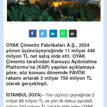
OYAK Çimento Fabrikaları A.Ş., 2024
yılının üçüncüçeyreğinde 11 milyar 446
milyon TL net satış elde etti. OYAK
Çimento tarafından Kamuyu Aydınlatma
Platformu'na (KAP) yapılan açıklamaya
göre; söz konusu dönemde FAVÖK
rakamı artarak 3 milyar 756 milyon TL
olarak gerçekleşti.
İSTANBUL (İGFA) -
Yılın üçüncü çeyreğinde 2
milyar 88 milyon TL ve yılın ilk dokuz ayında5
milyar 332 milyon TL net kâr elde eden OYAK