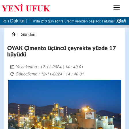
Menü
Son Dakika |
AK Parti Ereğli İlçe Başkanlığı’ndan belediyeye sert eleştiri:
Gündem
OYAK Çimento üçüncü çeyrekte yüzde 17
büyüdü
Yayınlanma : 12-11-2024 | 14 : 40 01
Güncelleme : 12-11-2024 | 14 : 40 01