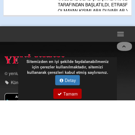
TARAFINDAN BAŞLATILDI, ETRASFINDA YERLEŞİM YERI
OLMAYAN KISIMLARA DUVARLAR YAPILDI."BURADAK
...
DEVAMI
Toggle
navigat
Sitemizden en iyi şekilde faydalanabilmeniz
için çerezler kullanılmaktadır, sitemizi
kullanarak çerezleri kabul etmiş saylırsınız.
Detay
© yeniufuk.com.tr
Künye - iletişim
Tamam
Müftü Mahallesi Ateş Ahmet Sokak Cerrahoğlu İşmerkezi