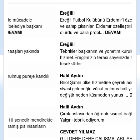
Ereğlili
Ereğli Futbol Kulübünü Erdemir'i özelleştirenler düşünsün
ve sahip çıksınlar. Erdemir özelleştirilmeseydi sponsor
olurdu ve para probl
... DEVAMI
Ereğlili
Tebrikler başkanım ve yönetim kurulu, güzel bir
hizmet.Ereğlimizin terası sayenizde huzur ve ahlak bulacak
teşekkürler
Halil Aydın
i
Birol Şahin ülke hizmetine çeyrek asır damgasını vurmuş
siyasi geleneğin vücut bulmuş hali yalpalamadan saf
değiştirmeden küsmeden yunus
... DEVAMI
Halil Aydın
Çırak ustasından öğrenir kısmet bağlamayı... Ben İbrahim
kte
Yalçını tebrik ediyorum.
CEVDET YILMAZ
GULDERE DERE ÇALIŞMALARI, SEKIZ YIL ÖNCE ALKAYA