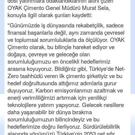
dost yatırımlara odaklandıklarının altını çizen
OYAK Çimento Genel Müdürü Murat Sela,
konuyla ilgili olarak şunları kaydetti:
"Günümüzde iş dünyasında rekabetçilik, sadece
finansal başarılarla değil, aynı zamanda çevresel
ve toplumsal sorumluluklarla da ölçülüyor. OYAK
Çimento olarak, bu bilinçle hareket ediyor ve
doğaya, çevreye ve geleceğe olan
sorumluluğumuzu en öncelikli hedeflerimiz
arasına koyuyoruz. Bildiğiniz gibi, Türkiye'de Net-
Zero taahhüdü veren ilk çimento şirketiyiz ve bu
hedef doğrultusunda attığımız adımlarla gurur
duyuyoruz. Karbon emisyonlarımızı azaltmak ve
enerji verimliliğimizi artırmak için yenilikçi
teknolojilere yatırım yapıyoruz. Gelecek nesillere
daha yaşanabilir bir dünya bırakma
sorumluluğumuzun bilincindeyiz ve bu
hedeflerimize doğru ilerliyoruz. Sürdürülebilirlik
alanında yönümüzü Türkiye'nin 2053 net sıfır