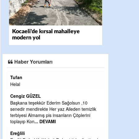
Kocaeli'de kırsal mahalleye
modern yol
Haber Yorumları
Halil Aydın
Çırak ustasından öğrenir kısmet bağlamayı...
Ben İbrahim Yalçını tebrik ediyorum.
CEVDET YILMAZ
GULDERE DERE ÇALIŞMALARI, SEKIZ YIL
ÖNCE ALKAYA TARAFINDAN BAŞLATILDI,
ETRASFINDA YERLEŞİM YERI OLMAYAN
KISIMLARA DUVARLAR YAPILDI."BURADAK
...
DEVAMI