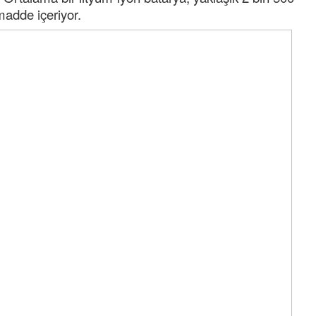
madde içeriyor.
Tufan
Helal
Cengiz GÜZEL
Başkana teşekkür Ederim Sağolsun ,10
senedir mendirekte Her yaz Aileden temizlik
terbiyesi Almamış pis insanların Çöplerini
toplayıp Kon
... DEVAMI
Ereğlili