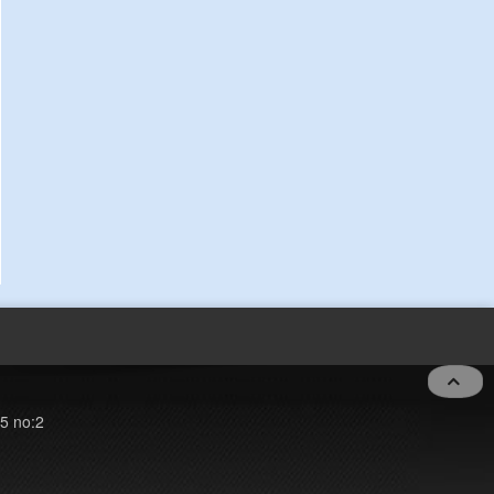
5 no:2