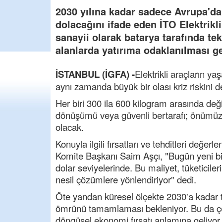
2030 yılına kadar sadece Avrupa'd
dolacağını ifade eden İTO Elektrik
sanayii olarak batarya tarafında te
alanlarda yatırıma odaklanılması ge
İSTANBUL (İGFA) -
Elektrikli araçların ya
aynı zamanda büyük bir olası kriz riskini d
Her biri 300 ila 600 kilogram arasında deği
dönüşümü veya güvenli bertarafı; önümüzd
olacak.
Konuyla ilgili fırsatları ve tehditleri değer
Komite Başkanı Saim Aşçı, "Bugün yeni bir e
dolar seviyelerinde. Bu maliyet, tüketicile
nesil çözümlere yönlendiriyor" dedi.
Öte yandan küresel ölçekte 2030'a kadar 
ömrünü tamamlaması bekleniyor. Bu da çevr
döngüsel ekonomi fırsatı anlamına geliyor.