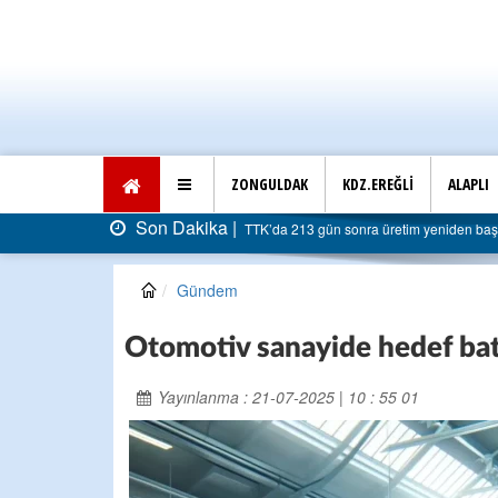
ZONGULDAK
KDZ.EREĞLİ
ALAPLI
Son Dakika |
AK Parti Ereğli İlçe Başkanlığı’ndan belediye
Gündem
Otomotiv sanayide hedef bat
Yayınlanma : 21-07-2025 | 10 : 55 01