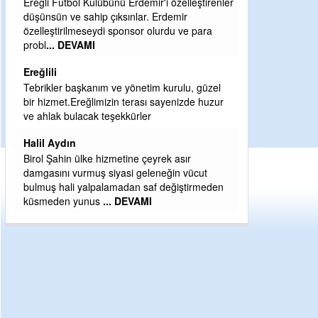
ler
Şaban yavuz
Mekanı cennet olsun kederli ailesine Rabbim
Sabri Celil ihsan eylesin
Sebahattin özarslan
Günaydın hayırlı sabahlar dilerim
r
H BakiYüksel
Hak hukuk adalet işte CHP Kemal Kılıçdaroğlu
n