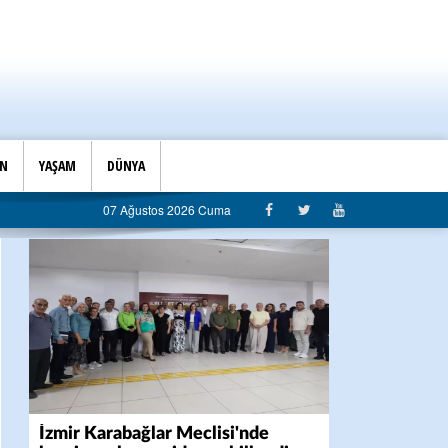
İN
YAŞAM
DÜNYA
07 Ağustos 2026 Cuma
İzmir Karabağlar Meclisi'nde