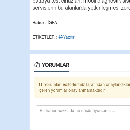
batarya test cihazları, mobil diagnostik si
servislerin bu alanlarda yetkinleşmesi zoru
Haber
: İGFA
ETİKETLER :
Yazdır
YORUMLAR
Yorumlar, editörlerimiz tarafından onaylandıktan
içeren yorumlar onaylanmamaktadır.