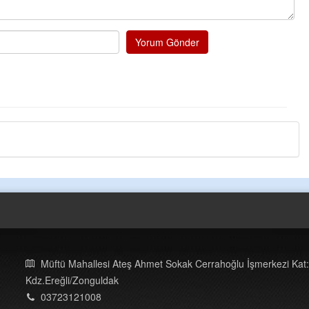
Yorum Gönder
Müftü Mahallesi Ateş Ahmet Sokak Cerrahoğlu İşmerkezi Kat:
Kdz.Ereğli/Zonguldak
03723121008