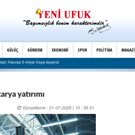
GÜLÜÇ
GÜNDEM
EKONOMİ
SPOR
POLİTİKA
MAGAZ
ye sert eleştiri: “Algı siyaseti değil, hizmet belediyeciliği”
arya yatırımı
Güncelleme : 21-07-2025 | 10 : 55 01