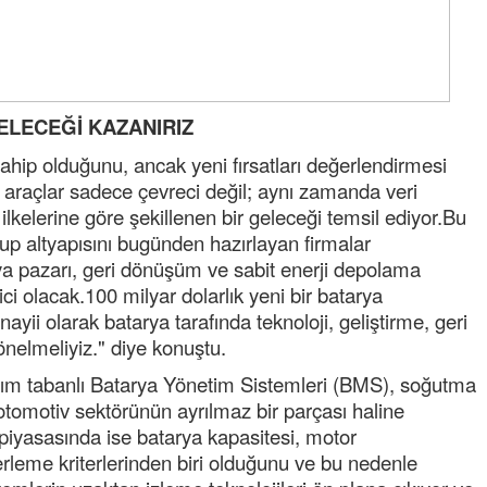
Ereğli Futbol Kulübünü Erdemir'i özelleştiren
düşünsün ve sahip çıksınlar. Erdemir
özelleştirilmeseydi sponsor olurdu ve para
probl
... DEVAMI
Ereğlili
LECEĞİ KAZANIRIZ
Tebrikler başkanım ve yönetim kurulu, güzel
bir hizmet.Ereğlimizin terası sayenizde huzu
ahip olduğunu, ancak yeni fırsatları değerlendirmesi
ve ahlak bulacak teşekkürler
i araçlar sadece çevreci değil; aynı zamanda veri
lkelerine göre şekillenen bir geleceği temsil ediyor.Bu
Halil Aydın
p altyapısını bugünden hazırlayan firmalar
Birol Şahin ülke hizmetine çeyrek asır
damgasını vurmuş siyasi geleneğin vücut
arya pazarı, geri dönüşüm ve sabit enerji depolama
bulmuş hali yalpalamadan saf değiştirmede
ci olacak.100 milyar dolarlık yeni bir batarya
küsmeden yunus
... DEVAMI
ii olarak batarya tarafında teknoloji, geliştirme, geri
nelmeliyiz." diye konuştu.
lım tabanlı Batarya Yönetim Sistemleri (BMS), soğutma
 otomotiv sektörünün ayrılmaz bir parçası haline
ç piyasasında ise batarya kapasitesi, motor
leme kriterlerinden biri olduğunu ve bu nedenle