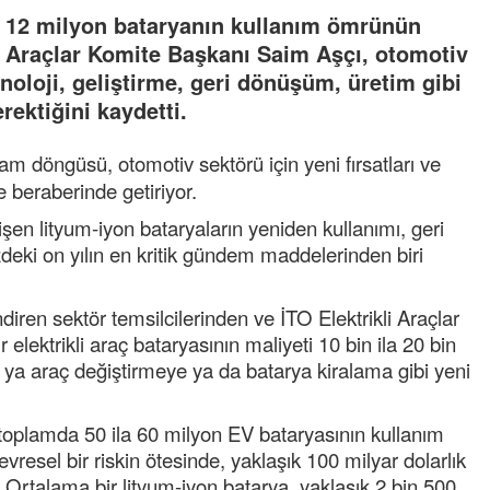
a 12 milyon bataryanın kullanım ömrünün
li Araçlar Komite Başkanı Saim Aşçı, otomotiv
knoloji, geliştirme, geri dönüşüm, üretim gibi
rektiğini kaydetti.
şam döngüsü, otomotiv sektörü için yeni fırsatları ve
e beraberinde getiriyor.
şen lityum-iyon bataryaların yeniden kullanımı, geri
eki on yılın en kritik gündem maddelerinden biri
lendiren sektör temsilcilerinden ve İTO Elektrikli Araçlar
lektrikli araç bataryasının maliyeti 10 bin ila 20 bin
ri ya araç değiştirmeye ya da batarya kiralama gibi yeni
toplamda 50 ila 60 milyon EV bataryasının kullanım
esel bir riskin ötesinde, yaklaşık 100 milyar dolarlık
 Ortalama bir lityum-iyon batarya, yaklaşık 2 bin 500