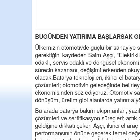
BUGÜNDEN YATIRIMA BAŞLARSAK GE
Ülkemizin otomotivde güçlü bir sanayiye s
gerektiğini kaydeden Saim Aşçı, "Elektrikl
odaklı, servis odaklı ve döngüsel ekonomi i
sürecin kazananı, değişimi erkenden okuyu
olacak.Batarya teknolojileri, ikinci el bat
çözümleri; otomotivin geleceğinde belirleyi
ekonomisinden söz ediyoruz. Otomotiv sanay
dönüşüm, üretim gibi alanlarda yatırıma yö
Bu arada batarya bakım ekipmanları, yazı
çözümleri ve sertifikasyon süreçleri; artık
geldiğine dikkati çeken Aşçı, ikinci el ara
performansının önüne geçerek temel değer