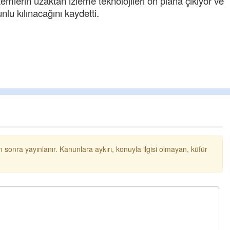
stemlerin uzaktan izleme teknolojileri ön plana çıkıyor ve
nlu kılınacağını kaydetti.
 sonra yayınlanır. Kanunlara aykırı, konuyla ilgisi olmayan, küfür