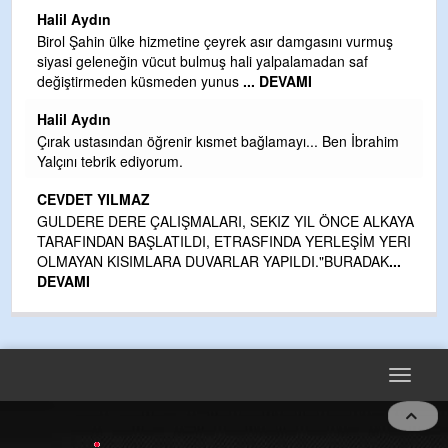
Halil Aydın
i
Birol Şahin ülke hizmetine çeyrek asır damgasını vurmuş
siyasi geleneğin vücut bulmuş hali yalpalamadan saf
değiştirmeden küsmeden yunus
... DEVAMI
Halil Aydın
Çırak ustasından öğrenir kısmet bağlamayı... Ben İbrahim
kte
Yalçını tebrik ediyorum.
CEVDET YILMAZ
GULDERE DERE ÇALIŞMALARI, SEKIZ YIL ÖNCE ALKAYA
TARAFINDAN BAŞLATILDI, ETRASFINDA YERLEŞİM YERI
OLMAYAN KISIMLARA DUVARLAR YAPILDI."BURADAK
...
DEVAMI
Toggle
navigat