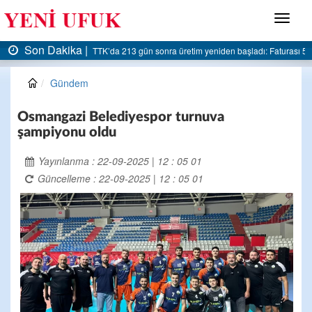
Menü
Son Dakika |
AK Parti Ereğli İlçe Başkanlığı’ndan belediyeye sert eleştiri:
Gündem
Osmangazi Belediyespor turnuva
şampiyonu oldu
Yayınlanma : 22-09-2025 | 12 : 05 01
Güncelleme : 22-09-2025 | 12 : 05 01