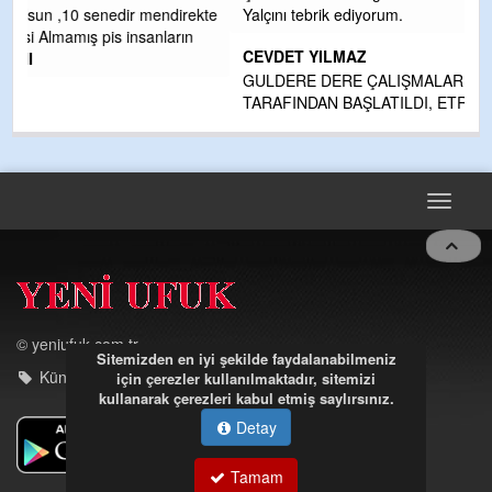
kte
Yalçını tebrik ediyorum.
CEVDET YILMAZ
GULDERE DERE ÇALIŞMALARI, SEKIZ YIL ÖNCE ALKAYA
TARAFINDAN BAŞLATILDI, ETRASFINDA YERLEŞİM YERI
OLMAYAN KISIMLARA DUVARLAR YAPILDI."BURADAK
...
DEVAMI
Toggle
navigat
Sitemizden en iyi şekilde faydalanabilmeniz
için çerezler kullanılmaktadır, sitemizi
© yeniufuk.com.tr
kullanarak çerezleri kabul etmiş saylırsınız.
Künye - iletişim
Detay
Tamam