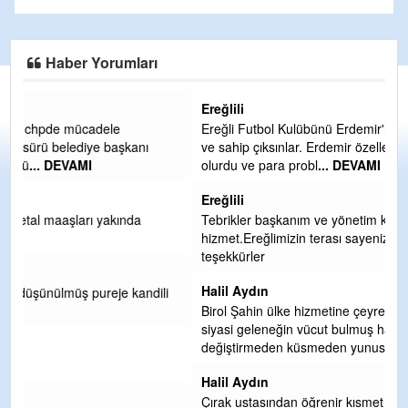
Haber Yorumları
Ereğlili
Ereğli Futbol Kulübünü Erdemir'i özelleştirenler düşünsün
ve sahip çıksınlar. Erdemir özelleştirilmeseydi sponsor
olurdu ve para probl
... DEVAMI
Ereğlili
Tebrikler başkanım ve yönetim kurulu, güzel bir
hizmet.Ereğlimizin terası sayenizde huzur ve ahlak bulacak
teşekkürler
Halil Aydın
i
Birol Şahin ülke hizmetine çeyrek asır damgasını vurmuş
siyasi geleneğin vücut bulmuş hali yalpalamadan saf
değiştirmeden küsmeden yunus
... DEVAMI
Halil Aydın
Çırak ustasından öğrenir kısmet bağlamayı... Ben İbrahim