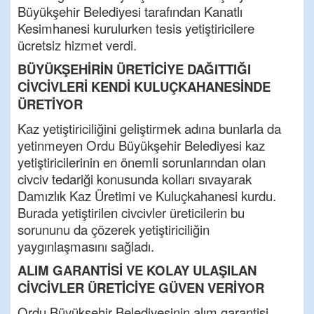
Büyükşehir Belediyesi tarafından Kanatlı
Kesimhanesi kurulurken tesis yetiştiricilere
ücretsiz hizmet verdi.
BÜYÜKŞEHİRİN ÜRETİCİYE DAĞITTIĞI
CİVCİVLERİ KENDİ KULUÇKAHANESİNDE
ÜRETİYOR
Kaz yetiştiriciliğini geliştirmek adına bunlarla da
yetinmeyen Ordu Büyükşehir Belediyesi kaz
yetiştiricilerinin en önemli sorunlarından olan
civciv tedariği konusunda kolları sıvayarak
Damızlık Kaz Üretimi ve Kuluçkahanesi kurdu.
Burada yetiştirilen civcivler üreticilerin bu
sorununu da çözerek yetiştiriciliğin
yaygınlaşmasını sağladı.
ALIM GARANTİSİ VE KOLAY ULAŞILAN
CİVCİVLER ÜRETİCİYE GÜVEN VERİYOR
Ordu Büyükşehir Belediyesinin alım garantisi