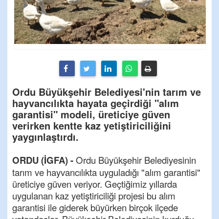
Ordu Büyükşehir Belediyesi'nin tarım ve
hayvancılıkta hayata geçirdiği "alım
garantisi" modeli, üreticiye güven
verirken kentte kaz yetiştiriciliğini
yaygınlaştırdı.
ORDU (İGFA) -
Ordu Büyükşehir Belediyesinin
tarım ve hayvancılıkta uyguladığı "alım garantisi"
üreticiye güven veriyor. Geçtiğimiz yıllarda
uygulanan kaz yetiştiriciliği projesi bu alım
garantisi ile giderek büyürken birçok ilçede