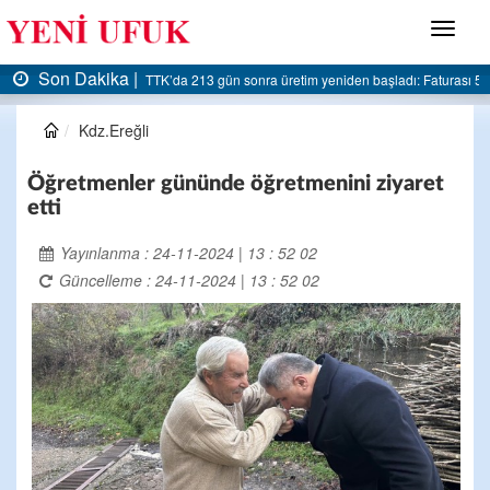
Menü
Son Dakika |
Faturası 5 milyar liraya dayandı
AK Parti Ereğli İlçe Başkanlığı’ndan belediyeye sert 
Kdz.Ereğli
Öğretmenler gününde öğretmenini ziyaret
etti
Yayınlanma : 24-11-2024 | 13 : 52 02
Güncelleme : 24-11-2024 | 13 : 52 02