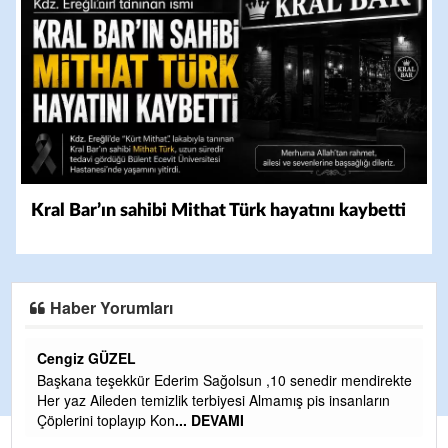
Kral Bar’ın sahibi Mithat Türk hayatını kaybetti
Haber Yorumları
CEVDET YILMAZ
endirekte
GULDERE DERE ÇALIŞMALARI, SEKIZ YIL ÖNCE ALKA
nların
TARAFINDAN BAŞLATILDI, ETRASFINDA YERLEŞİM YER
OLMAYAN KISIMLARA DUVARLAR YAPILDI."BURADAK
...
DEVAMI