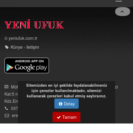
© yeniufuk.com.tr
Künye - iletişim
Müftü Mahallesi Ateş Ahmet Sokak Cerrahoğlu İşmerkezi
Kat:5 no:2
Kdz.Ereğli/Zonguldak
Sitemizden en iyi şekilde faydalanabilmeniz
03723121008
için çerezler kullanılmaktadır, sitemizi
kullanarak çerezleri kabul etmiş saylırsınız.
eregliyeniufuk@gmail.com
Detay
İstek, Şikayetleriniz İçin Tıklayın
Tamam
Tüm hakları saklıdır. İzinsiz kullanılamaz.