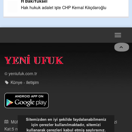
H BakiYüksel
Hak hukuk adalet işte CHP Kemal Kılıçdaroğlu
Toggle
navigat
© yeniufuk.com.tr
Künye - iletişim
Sitemizden en iyi şekilde faydalanabilmeniz
Müftü Mahallesi Ateş Ahmet Sokak Cerrahoğlu İşmerkezi
için çerezler kullanılmaktadır, sitemizi
Kat:5 no:2
kullanarak çerezleri kabul etmiş saylırsınız.