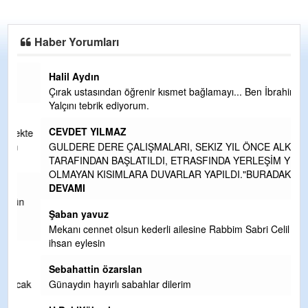
Haber Yorumları
Halil Aydın
Çırak ustasından öğrenir kısmet bağlamayı... Ben İbrahim
Yalçını tebrik ediyorum.
CEVDET YILMAZ
kte
GULDERE DERE ÇALIŞMALARI, SEKIZ YIL ÖNCE ALKAYA
TARAFINDAN BAŞLATILDI, ETRASFINDA YERLEŞİM YERI
OLMAYAN KISIMLARA DUVARLAR YAPILDI."BURADAK
...
DEVAMI
n
Şaban yavuz
Mekanı cennet olsun kederli ailesine Rabbim Sabri Celil
ihsan eylesin
Sebahattin özarslan
ak
Günaydın hayırlı sabahlar dilerim