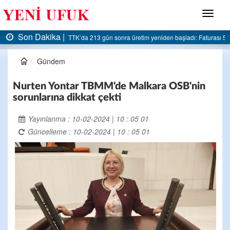
Menü
Son Dakika |
sı 5 milyar liraya dayandı
AK Parti Ereğli İlçe Başkanlığı’ndan belediyeye sert eleştir
Gündem
Nurten Yontar TBMM'de Malkara OSB'nin
sorunlarına dikkat çekti
Yayınlanma : 10-02-2024 | 10 : 05 01
Güncelleme : 10-02-2024 | 10 : 05 01