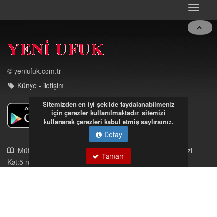
DEVAMI
Toggle
navigat
Sitemizden en iyi şekilde faydalanabilmeniz
© yeniufuk.com.tr
için çerezler kullanılmaktadır, sitemizi
kullanarak çerezleri kabul etmiş saylırsınız.
Künye - iletişim
Detay
Tamam
Müftü Mahallesi Ateş Ahmet Sokak Cerrahoğlu İşmerkezi
Kat:5 no:2
Kdz.Ereğli/Zonguldak