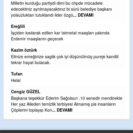
Ereğli Futbol Kulübünü Erdemir'i özelleştirenler düşünsün
ve sahip çıksınlar. Erdemir özelleştirilmeseydi sponsor
olurdu ve para probl
... DEVAMI
Ereğlili
Tebrikler başkanım ve yönetim kurulu, güzel bir
hizmet.Ereğlimizin terası sayenizde huzur ve ahlak bulacak
teşekkürler
Halil Aydın
ili
Birol Şahin ülke hizmetine çeyrek asır damgasını vurmuş
siyasi geleneğin vücut bulmuş hali yalpalamadan saf
değiştirmeden küsmeden yunus
... DEVAMI
Halil Aydın
Çırak ustasından öğrenir kısmet bağlamayı... Ben İbrahim
rekte
Yalçını tebrik ediyorum.
ın
CEVDET YILMAZ
GULDERE DERE ÇALIŞMALARI, SEKIZ YIL ÖNCE ALKAYA
TARAFINDAN BAŞLATILDI, ETRASFINDA YERLEŞİM YERI
OLMAYAN KISIMLARA DUVARLAR YAPILDI."BURADAK
...