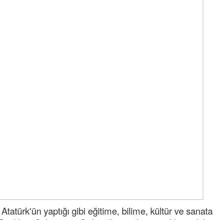
chpli erol
Milletin kurduğu partiydi dimi bu chpde
mücadele edecektiniz ayrılmayacaktınız bi s
belediye başkanı yolsuzluktan tutuklandı lide
özgü
... DEVAMI
Ereğlili
İşçiden kısılarak edilen kar tatmetal maaşları
yakında Erdemir maaşlarını geçecek
tatürk'ün yaptığı gibi eğitime, bilime, kültür ve sanata