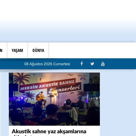
İN
YAŞAM
DÜNYA
an belediyeye sert eleştiri: “Algı siyaseti değil, hizmet belediyeciliği”
08 Ağustos 2026 Cumartesi
Akustik sahne yaz akşamlarına