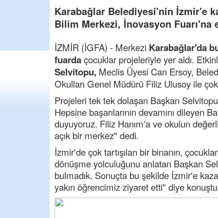
Karabağlar Belediyesi'nin İzmir'e 
Bilim Merkezi, İnovasyon Fuarı'na e
İZMİR (İGFA) - Merkezi
Karabağlar'da bu
fuarda
çocuklar projeleriyle yer aldı. Etkin
Selvitopu,
Meclis Üyesi Can Ersoy, Bel
Okulları Genel Müdürü Filiz Ulusoy ile çok s
Projeleri tek tek dolaşan Başkan Selvitopu,
Hepsine başarılarının devamını dileyen Ba
duyuyoruz. Filiz Hanım'a ve okulun değerl
açık bir merkez" dedi.
İzmir'de çok tartışılan bir binanın, çocukl
dönüşme yolculuğunu anlatan Başkan Selvi
bulmadık. Sonuçta bu şekilde İzmir'e kaza
yakın öğrencimiz ziyaret etti" diye konuştu