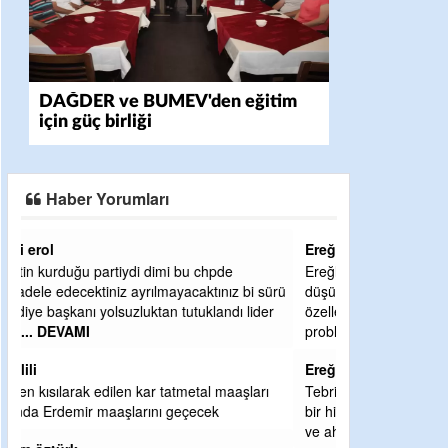
DAĞDER ve BUMEV'den eğitim
için güç birliği
Haber Yorumları
Ereğlili
Ereğli Futbol Kulübünü Erdemir'i özelleştirenler
ürü
düşünsün ve sahip çıksınlar. Erdemir
r
özelleştirilmeseydi sponsor olurdu ve para
probl
... DEVAMI
Ereğlili
Tebrikler başkanım ve yönetim kurulu, güzel
bir hizmet.Ereğlimizin terası sayenizde huzur
ve ahlak bulacak teşekkürler