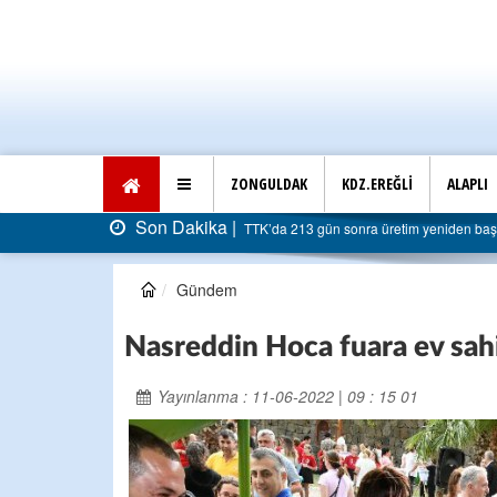
ZONGULDAK
KDZ.EREĞLİ
ALAPLI
Son Dakika |
TTK’da 213 gün sonra üretim yeniden başladı: Faturası 5
Gündem
Nasreddin Hoca fuara ev sahi
Yayınlanma : 11-06-2022 | 09 : 15 01