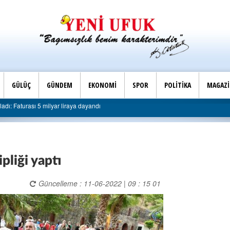
GÜLÜÇ
GÜNDEM
EKONOMİ
SPOR
POLİTİKA
MAGAZ
Son Dakika |
 milyar liraya dayandı
AK Parti Ereğli İlçe Başkanlığı’nd
pliği yaptı
Güncelleme : 11-06-2022 | 09 : 15 01