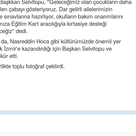
Kazim öztürk
aşkkan Selvitopu, "Geleceğimiz olan çocukların daha
Elinize emeğinize saglık çok iyi düşünülmüş
len çabayı gösteriyoruz. Dar gelirli ailelerimizin
pureje kandili tekrar hayat bulacak.
te sınavlarına hazırlıyor, okulların bakım onarımlarını
za Eğitim Kart aracılığıyla kırtasiye desteği
Tufan
ceğiz" dedi.
Helal
 da, Nasreddin Hoca gibi kültürümüzde önemli yer
Cengiz GÜZEL
rak İzmir'e kazandırdığı için Başkan Selvitopu ve
Başkana teşekkür Ederim Sağolsun ,10
ür etti.
senedir mendirekte Her yaz Aileden temizlik
terbiyesi Almamış pis insanların Çöplerini
ikte toplu fotoğraf çektirdi.
toplayıp Kon
... DEVAMI