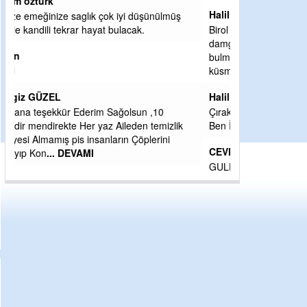
Halil Aydın
Birol Şahin ülke hizmetine çeyrek asır
damgasını vurmuş siyasi geleneğin vücut
bulmuş hali yalpalamadan saf değiştirmeden
küsmeden yunus
... DEVAMI
Halil Aydın
Çırak ustasından öğrenir kısmet bağlamayı...
Ben İbrahim Yalçını tebrik ediyorum.
CEVDET YILMAZ
GULDERE DERE ÇALIŞMALARI, SEKIZ YIL
ÖNCE ALKAYA TARAFINDAN BAŞLATILDI,
ETRASFINDA YERLEŞİM YERI OLMAYAN
KISIMLARA DUVARLAR YAPILDI."BURADAK
...
DEVAMI