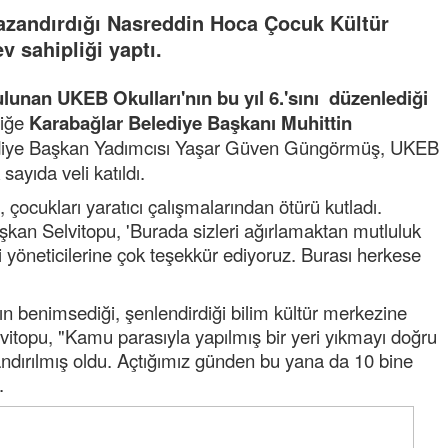
kazandırdığı Nasreddin Hoca Çocuk Kültür
v sahipliği yaptı.
lunan UKEB Okulları'nın bu yıl 6.'sını düzenlediği
liğe
Karabağlar Belediye Başkanı Muhittin
ediye Başkan Yadımcısı Yaşar Güven Güngörmüş, UKEB
ayıda veli katıldı.
 çocukları yaratıcı çalışmalarından ötürü kutladı.
şkan Selvitopu, 'Burada sizleri ağırlamaktan mutluluk
i yöneticilerine çok teşekkür ediyoruz. Burası herkese
arın benimsediği, şenlendirdiği bilim kültür merkezine
topu, "Kamu parasıyla yapılmış bir yeri yıkmayı doğru
ndırılmış oldu. Açtığımız günden bu yana da 10 bine
.