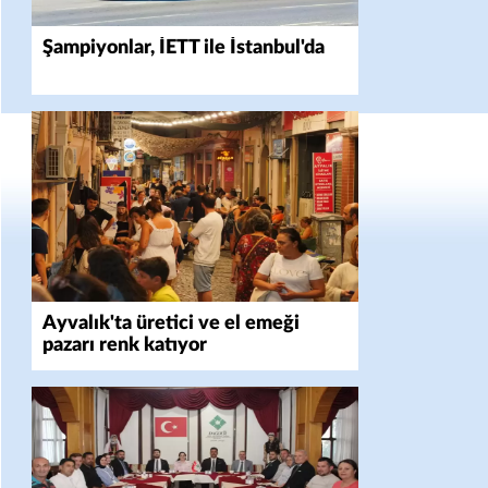
Şampiyonlar, İETT ile İstanbul'da
Ayvalık'ta üretici ve el emeği
pazarı renk katıyor