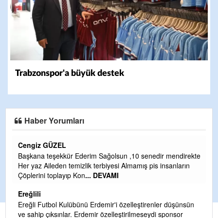
Trabzonspor'a büyük destek
Haber Yorumları
CEVDET YILMAZ
endirekte
GULDERE DERE ÇALIŞMALARI, SEKIZ YIL ÖNCE ALKA
nların
TARAFINDAN BAŞLATILDI, ETRASFINDA YERLEŞİM YER
OLMAYAN KISIMLARA DUVARLAR YAPILDI."BURADAK
...
DEVAMI
Şaban yavuz
düşünsün
nsor
Mekanı cennet olsun kederli ailesine Rabbim Sabri Celil