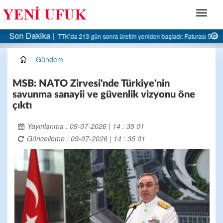
Menü
Son Dakika |
AK Parti Ereğli İlçe Başkanlığı’ndan belediyeye sert eleştiri:
Gündem
MSB: NATO Zirvesi'nde Türkiye'nin
savunma sanayii ve güvenlik vizyonu öne
çıktı
Yayınlanma : 09-07-2026 | 14 : 35 01
Güncelleme : 09-07-2026 | 14 : 35 01