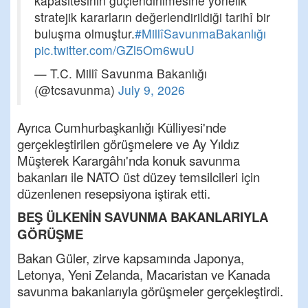
kapasitesinin güçlendirilmesine yönelik
stratejik kararların değerlendirildiği tarihî bir
buluşma olmuştur.
#MillîSavunmaBakanlığı
pic.twitter.com/GZl5Om6wuU
— T.C. Millî Savunma Bakanlığı
(@tcsavunma)
July 9, 2026
Ayrıca Cumhurbaşkanlığı Külliyesi'nde
gerçekleştirilen görüşmelere ve Ay Yıldız
Müşterek Karargâhı'nda konuk savunma
bakanları ile NATO üst düzey temsilcileri için
düzenlenen resepsiyona iştirak etti.
BEŞ ÜLKENİN SAVUNMA BAKANLARIYLA
GÖRÜŞME
Bakan Güler, zirve kapsamında Japonya,
Letonya, Yeni Zelanda, Macaristan ve Kanada
savunma bakanlarıyla görüşmeler gerçekleştirdi.