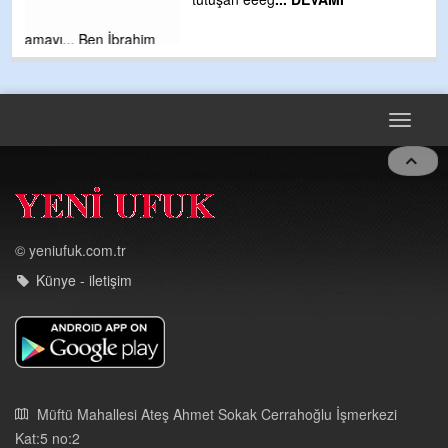
m
Toggle
navigat
© yeniufuk.com.tr
Künye - iletişim
Müftü Mahallesi Ateş Ahmet Sokak Cerrahoğlu İşmerkezi
Kat:5 no:2
Kdz.Ereğli/Zonguldak