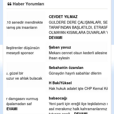
Haber Yorumları
CEVDET YILMAZ
kte
GULDERE DERE ÇALIŞMALARI, SEKIZ YIL ÖNCE ALKAYA
TARAFINDAN BAŞLATILDI, ETRASFINDA YERLEŞİM YERI
OLMAYAN KISIMLARA DUVARLAR YAPILDI."BURADAK
...
DEVAMI
Şaban yavuz
n
Mekanı cennet olsun kederli ailesine Rabbim Sabri Celil
ihsan eylesin
Sebahattin özarslan
Günaydın hayırlı sabahlar dilerim
ak
H BakiYüksel
Hak hukuk adalet işte CHP Kemal Kılıçdaroğlu
babaocağı
Yeni parti için ereğli ilçe teşkilatımızı merak eder dururken
asıl merakımız halk kahramanlarımız ereğli aşkı ile yanıp
tutuşan eeeğ
... DEVAMI