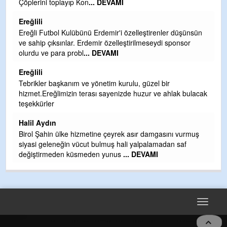
AMI
TARAFINDAN BAŞLATILDI, ETRASFI
OLMAYAN KISIMLARA DUVARLAR YA
DEVAMI
'i özelleştirenler düşünsün
Şaban yavuz
lleştirilmeseydi sponsor
I
Mekanı cennet olsun kederli ailesine R
ihsan eylesin
Sebahattin özarslan
kurulu, güzel bir
enizde huzur ve ahlak bulacak
Günaydın hayırlı sabahlar dilerim
H BakiYüksel
Hak hukuk adalet işte CHP Kemal Kılı
yrek asır damgasını vurmuş
 hali yalpalamadan saf
us
... DEVAMI
Toggle
navigat