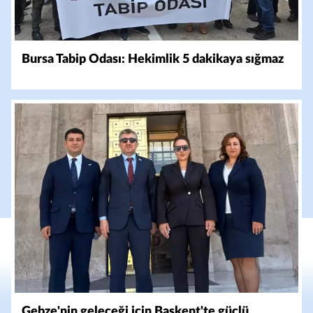
Bursa Tabip Odası: Hekimlik 5 dakikaya sığmaz
Gebze'nin geleceği için Başkent'te güçlü