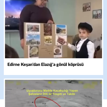
Edirne Keşan'dan Elazığ'a gönül köprüsü