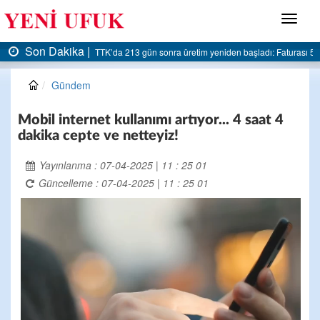
Menü
Son Dakika |
 başladı: Faturası 5 milyar liraya dayandı
AK Parti Ereğli İlçe Başkanlığı’ndan beled
Gündem
Mobil internet kullanımı artıyor... 4 saat 4
dakika cepte ve netteyiz!
Yayınlanma : 07-04-2025 | 11 : 25 01
Güncelleme : 07-04-2025 | 11 : 25 01