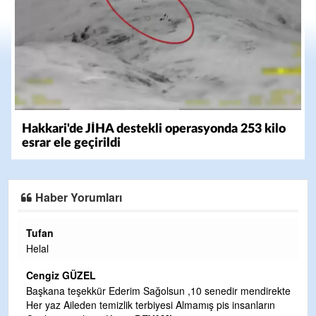
Hakkari'de JİHA destekli operasyonda 253 kilo
esrar ele geçirildi
Haber Yorumları
Halil Aydın
Çırak ustasından öğrenir kısmet bağla
Yalçını tebrik ediyorum.
CEVDET YILMAZ
lsun ,10 senedir mendirekte
esi Almamış pis insanların
GULDERE DERE ÇALIŞMALARI, SEKI