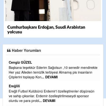
Cumhurbaşkanı Erdoğan, Suudi Arabistan
yolcusu
Haber Yorumları
CEVDET YILMAZ
direkte
GULDERE DERE ÇALIŞMALARI, SEKIZ YIL ÖNCE ALKAYA
arın
TARAFINDAN BAŞLATILDI, ETRASFINDA YERLEŞİM YERI
OLMAYAN KISIMLARA DUVARLAR YAPILDI."BURADAK
...
DEVAMI
Şaban yavuz
ünsün
or
Mekanı cennet olsun kederli ailesine Rabbim Sabri Celil
ihsan eylesin